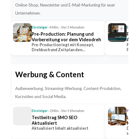
Online-Shop, Newsletter und E-Mail-Marketing für euer
Unternehmen.
Einsteiger
· 4 Min. · Vor 1 Monaten
Einstei
Pre-Production: Planung und
Post-
Vorbereitung vor dem Videodreh
Aufga
Pre-Production legt mit Konzept,
Post-P
Drehbuch und Zeitplan den
Farbko
Grundstein jeder…
dem V
Werbung & Content
Außenwerbung, Streaming-Werbung, Content-Produktion,
Kurzvideo und Social Media.
Einsteiger
· 2 Min. · Vor 1 Monaten
Profi
· 1
Testbeitrag SMO SEO
Lead-
Aktualisiert
Medie
Aktualisiert Inhalt aktualisiert
Steig
Die Ge
sozial
Anfr
Option