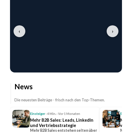
‹
›
News
Die neuesten Beiträge - frisch nach den Top-Themen.
Einsteiger
· 4 Min. · Vor 1 Monaten
Einstei
Mehr B2B Sales: Leads, LinkedIn
Mehr 
und Vertriebsstrategie
wicht
Mehr B2B Sales entstehen selten über
Mehr R