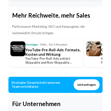
Fahrpersonal…
Mehr Reichweite, mehr Sales
Performance-Marketing, SEO und Kampagnen, die
nachweislich Umsatz bringen.
Einsteiger
· 5 Min. · Vor 1 Monaten
Einstei
YouTube-Pre-Roll-Ads: Formate,
QSR: 
Kosten und Wirkung
Marke
YouTube-Pre-Roll-Ads erklärt:
Was QS
Skippable und Non-Skippable
Fast-F
Formate, Abrechnungsmodelle und…
wie lo
Strategie-Gespräch mit unserem
Jetzt anfragen
Team vereinbaren
Für Unternehmen