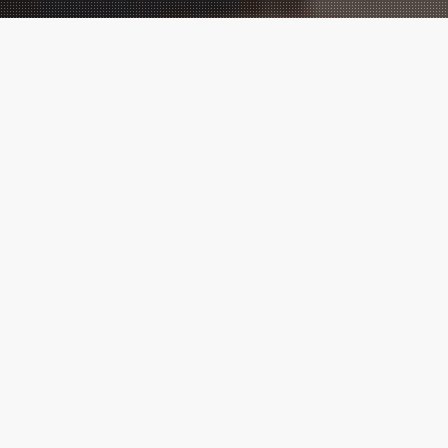
Performance
Marketing
meets
Creatives!
Wir sind eine der führenden digitalen
Marketingagenturen, mit vielen
Cases
,
die zeigen, messbarer Erfolg ist
möglich.
Marketing ⚡ Agentur