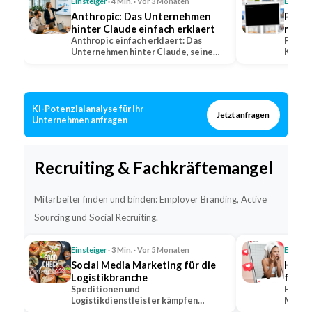
Einsteiger
· 4 Min. · Vor 3 Monaten
Einstei
Anthropic: Das Unternehmen
Perpl
hinter Claude einfach erklaert
mit Q
Anthropic einfach erklaert: Das
erkla
Perple
Unternehmen hinter Claude, seine
KI-Suc
Positionierung im…
warum 
KI-Potenzialanalyse für Ihr
Jetzt anfragen
Unternehmen anfragen
Recruiting & Fachkräftemangel
Mitarbeiter finden und binden: Employer Branding, Active
Sourcing und Social Recruiting.
Einsteiger
· 3 Min. · Vor 5 Monaten
Einstei
Social Media Marketing für die
Hidde
Logistikbranche
für s
Speditionen und
Hidden
Logistikdienstleister kämpfen
Markt,
gleichzeitig um Kunden und um
bekann