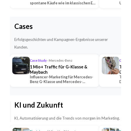
spontane Käufe wie im klassischen E-
Untern
Commerce —…
Social
Cases
Erfolgsgeschichten und Kampagnen-Ergebnisse unserer
Kunden.
Case Study
· Mercedes-Benz
Case S
1 Mio+ Traffic für G-Klasse &
TikTo
Maybach
übert
Influencer-Marketing für Mercedes-
TikTok
Benz G-Klasse und Mercedes-
Deutsc
Maybach — 2 Premium-Creator
alle K
generierten 1 Mio+ …
mit U
KI und Zukunft
KI, Automatisierung und die Trends von morgen im Marketing.