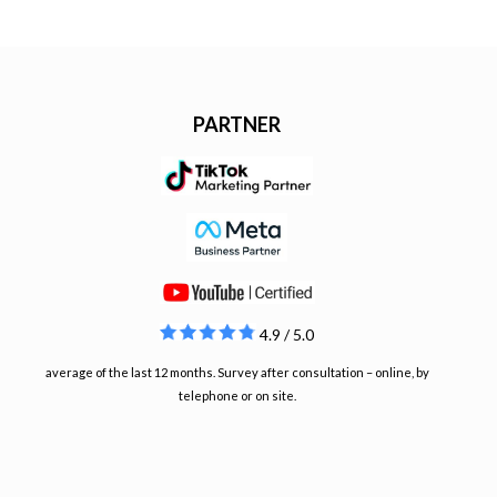
PARTNER
4.9 / 5.0
average of the last 12 months. Survey after consultation – online, by
telephone or on site.