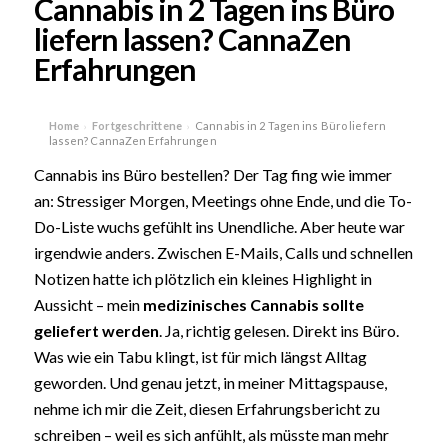
Cannabis in 2 Tagen ins Büro
liefern lassen? CannaZen
Erfahrungen
Home
Fortgeschrittene
Cannabis in 2 Tagen ins Büro liefern
›
›
lassen? CannaZen Erfahrungen
Cannabis ins Büro bestellen? Der Tag fing wie immer
an: Stressiger Morgen, Meetings ohne Ende, und die To-
Do-Liste wuchs gefühlt ins Unendliche. Aber heute war
irgendwie anders. Zwischen E-Mails, Calls und schnellen
Notizen hatte ich plötzlich ein kleines Highlight in
Aussicht – mein
medizinisches Cannabis sollte
geliefert werden
. Ja, richtig gelesen. Direkt ins Büro.
Was wie ein Tabu klingt, ist für mich längst Alltag
geworden. Und genau jetzt, in meiner Mittagspause,
nehme ich mir die Zeit, diesen Erfahrungsbericht zu
schreiben – weil es sich anfühlt, als müsste man mehr