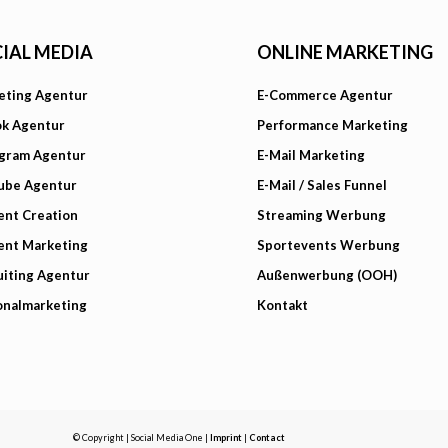
IAL MEDIA
ONLINE MARKETING
eting Agentur
E-Commerce Agentur
ok Agentur
Performance Marketing
agram Agentur
E-Mail Marketing
ube Agentur
E-Mail / Sales Funnel
ent Creation
Streaming Werbung
ent Marketing
Sportevents Werbung
iting Agentur
Außenwerbung (OOH)
onalmarketing
Kontakt
© Copyright | Social Media One |
Imprint
|
Contact