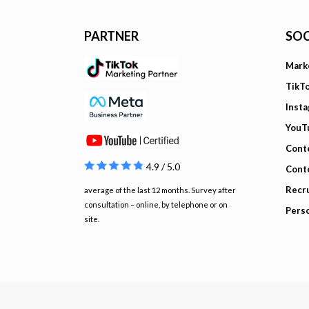
PARTNER
SOC
Mark
TikT
Inst
YouT
Cont
4.9 / 5.0
Cont
Recru
average of the last 12 months. Survey after
consultation – online, by telephone or on
Pers
site.