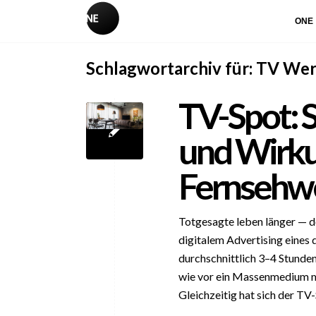
ONE
Schlagwortarchiv für:
TV We
TV-Spot: S
und Wirku
Fernsehw
Totgesagte leben länger — d
digitalem Advertising eines
durchschnittlich 3–4 Stunden
wie vor ein Massenmedium mi
Gleichzeitig hat sich der TV