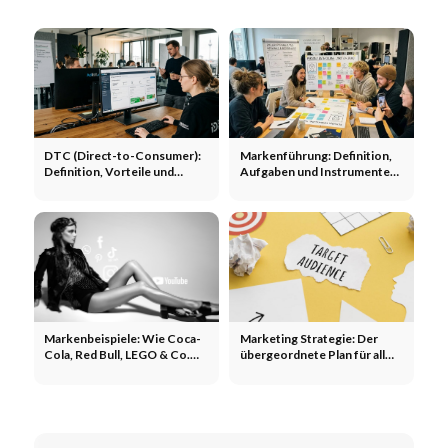
DTC (Direct-to-Consumer):
Markenführung: Definition,
Definition, Vorteile und
Aufgaben und Instrumente
Beispiele
im Marketing
Markenbeispiele: Wie Coca-
Marketing Strategie: Der
Cola, Red Bull, LEGO & Co.
übergeordnete Plan für all
Marketing machen
Ihre Kanäle