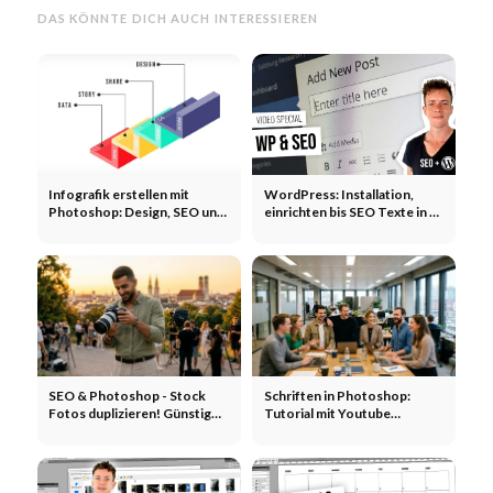
DAS KÖNNTE DICH AUCH INTERESSIEREN
Infografik erstellen mit
WordPress: Installation,
Photoshop: Design, SEO und
einrichten bis SEO Texte in 5
virale Posts - kostenlose
Folgen - Kostenlos lernen mit
Erklärvideos
Videos
SEO & Photoshop - Stock
Schriften in Photoshop:
Fotos duplizieren! Günstig
Tutorial mit Youtube
und kostenlos: Video
Thumbnails + Google Fonts
Tutorial