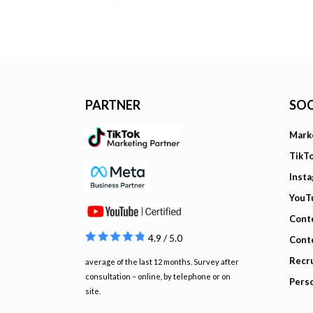
PARTNER
SOC
Mark
TikT
Inst
YouT
Cont
4.9 / 5.0
Cont
Recru
average of the last 12 months. Survey after
consultation – online, by telephone or on
Pers
site.