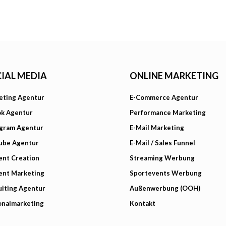
IAL MEDIA
ONLINE MARKETING
eting Agentur
E-Commerce Agentur
ok Agentur
Performance Marketing
agram Agentur
E-Mail Marketing
ube Agentur
E-Mail / Sales Funnel
ent Creation
Streaming Werbung
ent Marketing
Sportevents Werbung
iting Agentur
Außenwerbung (OOH)
onalmarketing
Kontakt