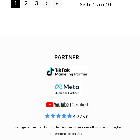
1
2
3
›
»
Seite 1 von 10
PARTNER
4.9 / 5.0
average of the last 12 months. Survey after consultation – online, by
telephone or on site.