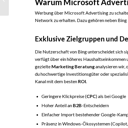
Warum Microsoft Advertis
Veranstaltungen,
Sponsoring &
Werbung über Microsoft Advertising zu schalte
Marketing – Ag...
Network zu erhalten. Dazu gehören neben Bing
Exklusive Zielgruppen und D
Die Nutzerschaft von Bing unterscheidet sich sig
verfügt über ein höheres Haushaltseinkommen un
gezielte
Marketing Beratung
analysieren wir,
du hochwertige Investitionsgüter oder spezialis
Kanal mit dem besten
ROI
.
Geringere Klickpreise (
CPC
) als bei Google
Hoher Anteil an
B2B
-Entscheidern
Einfacher Import bestehender Google-Kam
Präsenz in Windows-Ökosystemen (Copilot,