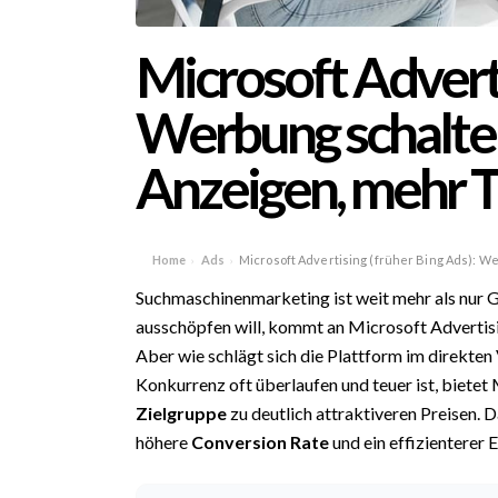
Microsoft Adverti
Werbung schalten
Anzeigen, mehr Tr
Home
Ads
Microsoft Advertising (früher Bing Ads): We
›
›
Suchmaschinenmarketing ist weit mehr als nur G
ausschöpfen will, kommt an Microsoft Advertis
Aber wie schlägt sich die Plattform im direkten
Konkurrenz oft überlaufen und teuer ist, bietet 
Zielgruppe
zu deutlich attraktiveren Preisen. Da
höhere
Conversion Rate
und ein effizienterer