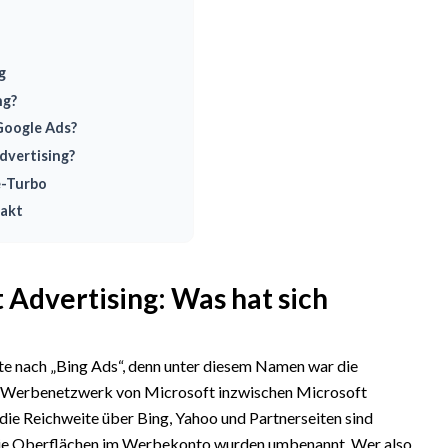
g
ng?
Google Ads?
dvertising?
e-Turbo
takt
 Advertising: Was hat sich
e nach „Bing Ads“, denn unter diesem Namen war die
das Werbenetzwerk von Microsoft inzwischen Microsoft
 die Reichweite über Bing, Yahoo und Partnerseiten sind
die Oberflächen im Werbekonto wurden umbenannt. Wer also