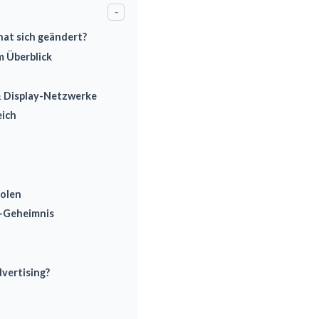
-
hat sich geändert?
m Überblick
 & Display-Netzwerke
eich
holen
t-Geheimnis
vertising?