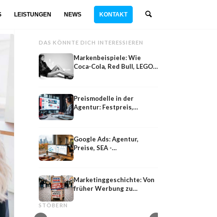
S
LEISTUNGEN
NEWS
KONTAKT
DAS KÖNNTE DICH INTERESSIEREN
Markenbeispiele: Wie
Coca-Cola, Red Bull, LEGO
& Co. Marketing machen
Preismodelle in der
Agentur: Festpreis,
Retainer, Performance
Google Ads: Agentur,
Preise, SEA -
Suchmaschinen Werbung
schalten
Marketinggeschichte: Von
früher Werbung zu
Marketingsprache
Kurzfilm
modernen Kampagnen
Marketingsprache: Wie Marken sprechen,
Kurzfilm im Marketing
STÖBERN
überzeugen und Reaktionen auslösen
Storytelling und emo