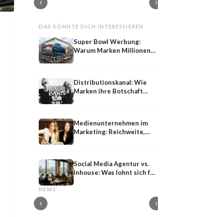
‹
›
DAS KÖNNTE DICH INTERESSIEREN
Super Bowl Werbung:
Warum Marken Millionen
für 30 Sekunden zahlen
Distributionskanal: Wie
Marken ihre Botschaft
optimal verbreiten
Medienunternehmen im
Marketing: Reichweite,
Kooperation und Content-
Distribution
Social Media Agentur vs.
Inhouse: Was lohnt sich für
Shared
Influencer-PR
Unternehmen?
Shared Media: Definition, Bedeutung und
Influencer-PR: Earne
NEWS
Strategie im PESO-Modell
Kooperationen mit M
‹
›