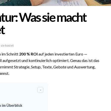
tur: Was sie macht
t
sie kostet
n im Schnitt
200 %
ROI
auf jeden investierten Euro —
 aufgesetzt und kontinuierlich optimiert. Genau das ist das
ernimmt Strategie, Setup, Texte, Gebote und Auswertung,
annst.
-
 im Überblick