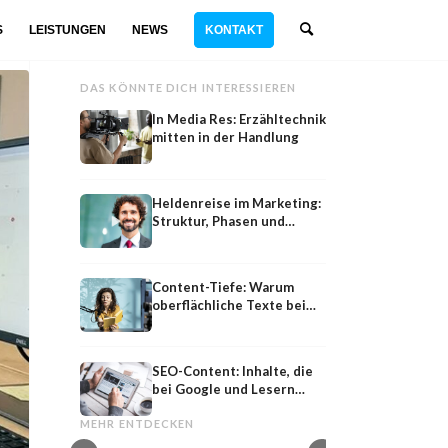
S
LEISTUNGEN
NEWS
KONTAKT
DAS KÖNNTE DICH INTERESSIEREN
In Media Res: Erzähltechnik
mitten in der Handlung
Heldenreise im Marketing:
Struktur, Phasen und
Beispiele
Content-Tiefe: Warum
oberflächliche Texte bei
Google nicht ausreichen
SEO-Content: Inhalte, die
bei Google und Lesern
Fallstudie
Buyer
gleichzeitig funktionieren
Fallstudie: Case Study als Beleg im Content-
Buyer Journey: Awar
MEHR ENTDECKEN
Marketing
und Decision