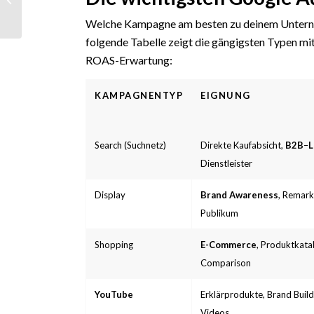
Media gewinnen
Welche Kampagne am besten zu deinem Unterneh
folgende Tabelle zeigt die gängigsten Typen mit
ROAS-Erwartung:
KAMPAGNENTYP
EIGNUNG
Search (Suchnetz)
Direkte Kaufabsicht,
B2B
–
L
Dienstleister
Display
Brand Awareness
, Remark
Publikum
Shopping
E-Commerce
, Produktkatal
Comparison
YouTube
Erklärprodukte, Brand Buil
Videos