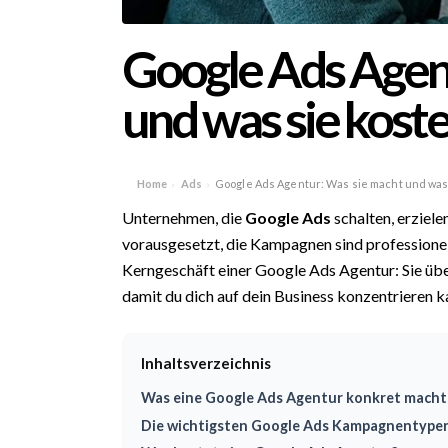
Google Ads Agen
und was sie koste
Home
Ads
Google Ads Agentur: Was sie macht und was 
›
›
Unternehmen, die
Google Ads
schalten, erziele
vorausgesetzt, die Kampagnen sind professionell
Kerngeschäft einer Google Ads Agentur: Sie üb
damit du dich auf dein Business konzentrieren k
Inhaltsverzeichnis
Was eine Google Ads Agentur konkret macht
Die wichtigsten Google Ads Kampagnentypen