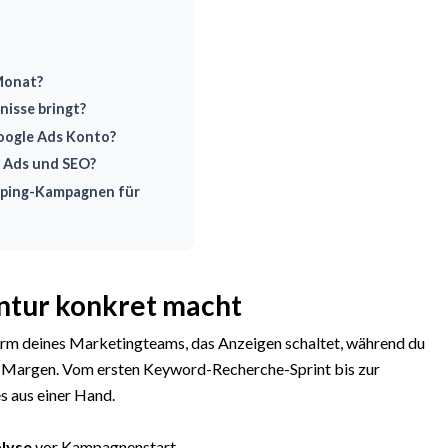
Monat?
nisse bringt?
oogle Ads Konto?
e Ads und SEO?
pping-Kampagnen für
ntur konkret macht
Arm deines Marketingteams, das Anzeigen schaltet, während du
nd Margen. Vom ersten Keyword-Recherche-Sprint bis zur
s aus einer Hand.
lyse
vor Kampagnenstart