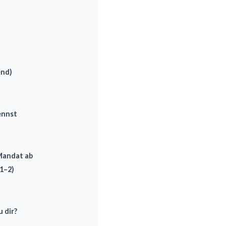
end)
ennst
 Mandat ab
1–2)
 dir?