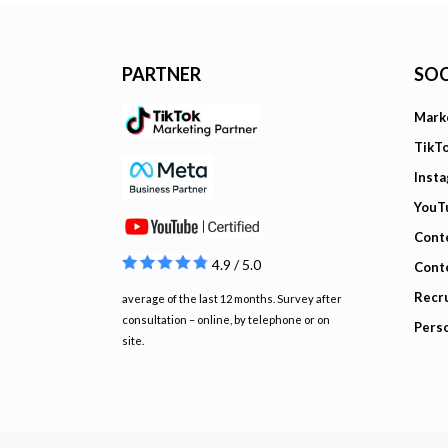
PARTNER
SOC
Mark
TikT
Inst
YouT
Cont
4.9 / 5.0
Cont
Recru
average of the last 12 months. Survey after
consultation – online, by telephone or on
Pers
site.