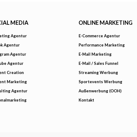
IAL MEDIA
ONLINE MARKETING
eting Agentur
E-Commerce Agentur
ok Agentur
Performance Marketing
agram Agentur
E-Mail Marketing
ube Agentur
E-Mail / Sales Funnel
ent Creation
Streaming Werbung
ent Marketing
Sportevents Werbung
iting Agentur
Außenwerbung (OOH)
onalmarketing
Kontakt