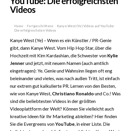
YouTube: Die erfolgreichsten
Videos
Home
Fortgeschrittene
Kanye West (Ye) Videos auf YouTube:
›
›
Die erfolgreichsten Videos
Kanye West (Ye) – Wenn es ein Künstler / PR-Genie
gibt, dann Kanye West. Vom Hip Hop Star, über die
Hochzeit mit Kim Kardashian, die Schwester von
Kylie
Jenner
und jetzt, mit neuem Namen (auch amtlich
eingetragen): Ye. Genie und Wahnsinn liegen oft eng
beieinander und vieles, was nach außen Tritt, ist einfach
nur extrem gut kalkulierte PR. Lernen von den Besten,
wie von Kanye West,
Christiano Ronaldo
und Co.! Was
sind die beliebtesten Videos in der größten
Videoplattform der Welt? Können Sie vielleicht auch
kreative Ideen für Ihr Marketing ableiten? Hier finden
Sie die Evergreens von
YouTube
, in einer Liste. Die