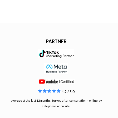
PARTNER
4.9 / 5.0
average of the last 12 months. Survey after consultation – online, by
telephone or on site.