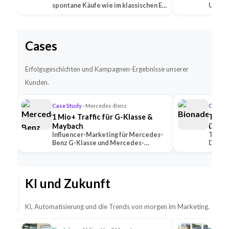
spontane Käufe wie im klassischen E-
Untern
Commerce —…
Social
Cases
Erfolgsgeschichten und Kampagnen-Ergebnisse unserer
Kunden.
Case Study
· Mercedes-Benz
Case S
1 Mio+ Traffic für G-Klasse &
TikTo
Maybach
übert
Influencer-Marketing für Mercedes-
TikTok
Benz G-Klasse und Mercedes-
Deutsc
Maybach — 2 Premium-Creator
alle K
generierten 1 Mio+ …
mit U
KI und Zukunft
KI, Automatisierung und die Trends von morgen im Marketing.