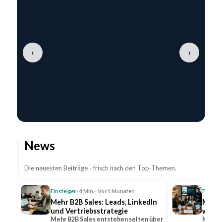
‹
›
News
Die neuesten Beiträge - frisch nach den Top-Themen.
Einsteiger
· 4 Min. · Vor 1 Monaten
Einstei
Mehr B2B Sales: Leads, LinkedIn
Mehr 
und Vertriebsstrategie
wicht
Mehr B2B Sales entstehen selten über
Mehr R