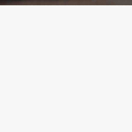
Performance
Marketing
meets
Creatives!
Wir sind eine der führenden digitalen
Marketingagenturen, mit vielen
Cases
,
die zeigen, messbarer Erfolg ist
möglich.
Marketing ⚡ Agentur