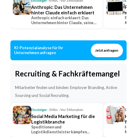
Einsteiger
· 4 Min. · Vor 3 Monaten
Einstei
Anthropic: Das Unternehmen
Perpl
hinter Claude einfach erklaert
mit Q
Anthropic einfach erklaert: Das
erkla
Perple
Unternehmen hinter Claude, seine
KI-Suc
Positionierung im…
warum 
KI-Potenzialanalyse für Ihr
Jetzt anfragen
Unternehmen anfragen
Recruiting & Fachkräftemangel
Mitarbeiter finden und binden: Employer Branding, Active
Sourcing und Social Recruiting.
Einsteiger
· 3 Min. · Vor 5 Monaten
Einstei
Social Media Marketing für die
Hidde
Logistikbranche
für s
Speditionen und
Hidden
Logistikdienstleister kämpfen
Markt,
gleichzeitig um Kunden und um
bekann