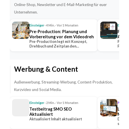
Online-Shop, Newsletter und E-Mail-Marketing für euer
Unternehmen.
Einsteiger
· 4 Min. · Vor 1 Monaten
Einstei
Pre-Production: Planung und
Post-
Vorbereitung vor dem Videodreh
Aufga
Pre-Production legt mit Konzept,
Post-P
Drehbuch und Zeitplan den
Farbko
Grundstein jeder…
dem V
Werbung & Content
Außenwerbung, Streaming-Werbung, Content-Produktion,
Kurzvideo und Social Media.
Einsteiger
· 2 Min. · Vor 1 Monaten
Profi
· 1
Testbeitrag SMO SEO
Lead-
Aktualisiert
Medie
Aktualisiert Inhalt aktualisiert
Steig
Die Ge
sozial
Anfr
Option