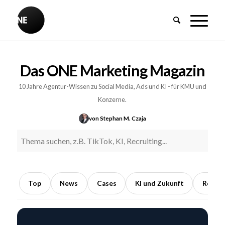
BREAKING
Influencer-
Das ONE Marketing Magazin
PR:
Earned
10 Jahre Agentur-Wissen zu Social Media, Ads und KI - für KMU und
Media
Konzerne.
durch
von Stephan M. Czaja
Kooperationen
mit
Meinungsführern
5
Min.
Top
News
Cases
KI und Zukunft
Recrui
Lesezeit