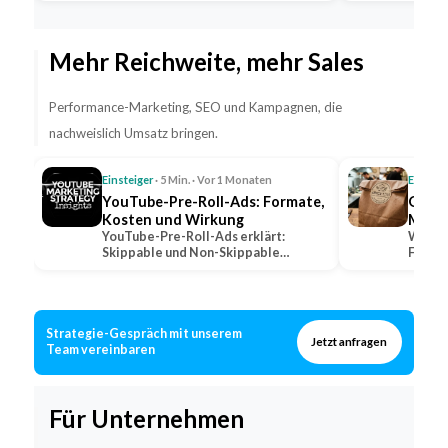
Fahrpersonal…
Mehr Reichweite, mehr Sales
Performance-Marketing, SEO und Kampagnen, die
nachweislich Umsatz bringen.
Einsteiger
· 5 Min. · Vor 1 Monaten
Einstei
YouTube-Pre-Roll-Ads: Formate,
QSR: 
Kosten und Wirkung
Marke
YouTube-Pre-Roll-Ads erklärt:
Was QS
Skippable und Non-Skippable
Fast-F
Formate, Abrechnungsmodelle und…
wie lo
Strategie-Gespräch mit unserem
Jetzt anfragen
Team vereinbaren
Für Unternehmen