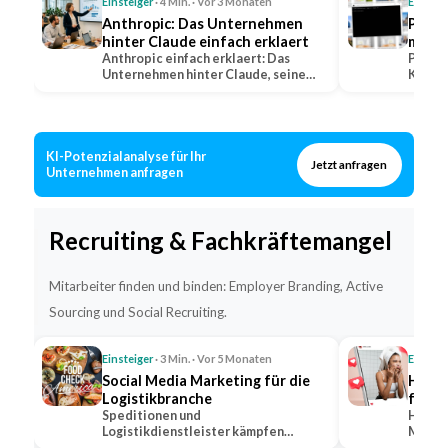
Einsteiger
· 4 Min. · Vor 3 Monaten
Einstei
Anthropic: Das Unternehmen
Perpl
hinter Claude einfach erklaert
mit Q
Anthropic einfach erklaert: Das
erkla
Perple
Unternehmen hinter Claude, seine
KI-Suc
Positionierung im…
warum 
KI-Potenzialanalyse für Ihr
Jetzt anfragen
Unternehmen anfragen
Recruiting & Fachkräftemangel
Mitarbeiter finden und binden: Employer Branding, Active
Sourcing und Social Recruiting.
Einsteiger
· 3 Min. · Vor 5 Monaten
Einstei
Social Media Marketing für die
Hidde
Logistikbranche
für s
Speditionen und
Hidden
Logistikdienstleister kämpfen
Markt,
gleichzeitig um Kunden und um
bekann