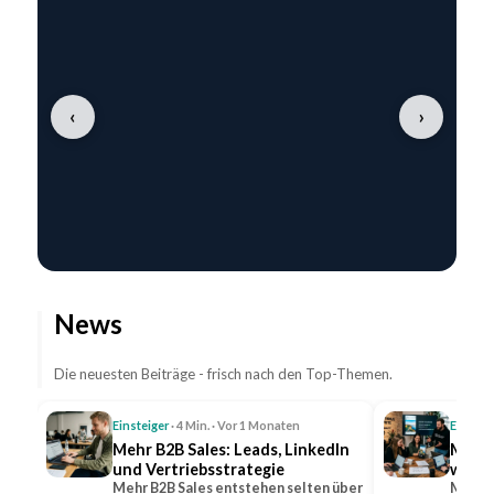
‹
›
News
Die neuesten Beiträge - frisch nach den Top-Themen.
Einsteiger
· 4 Min. · Vor 1 Monaten
Einstei
Mehr B2B Sales: Leads, LinkedIn
Mehr 
und Vertriebsstrategie
wicht
Mehr B2B Sales entstehen selten über
Mehr R