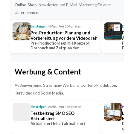
Online-Shop, Newsletter und E-Mail-Marketing für euer
Unternehmen.
Einsteiger
· 4 Min. · Vor 1 Monaten
Einstei
Pre-Production: Planung und
Post-
Vorbereitung vor dem Videodreh
Aufga
Pre-Production legt mit Konzept,
Post-P
Drehbuch und Zeitplan den
Farbko
Grundstein jeder…
dem V
Werbung & Content
Außenwerbung, Streaming-Werbung, Content-Produktion,
Kurzvideo und Social Media.
Einsteiger
· 2 Min. · Vor 1 Monaten
Profi
· 1
Testbeitrag SMO SEO
Lead-
Aktualisiert
Medie
Aktualisiert Inhalt aktualisiert
Steig
Die Ge
sozial
Anfr
Option