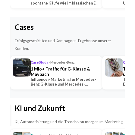
spontane Käufe wie im klassischen E-
Untern
Commerce —…
Social
Cases
Erfolgsgeschichten und Kampagnen-Ergebnisse unserer
Kunden.
Case Study
· Mercedes-Benz
Case S
1 Mio+ Traffic für G-Klasse &
TikTo
Maybach
übert
Influencer-Marketing für Mercedes-
TikTok
Benz G-Klasse und Mercedes-
Deutsc
Maybach — 2 Premium-Creator
alle K
generierten 1 Mio+ …
mit U
KI und Zukunft
KI, Automatisierung und die Trends von morgen im Marketing.