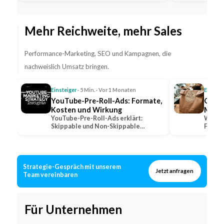
Fahrpersonal…
Mehr Reichweite, mehr Sales
Performance-Marketing, SEO und Kampagnen, die
nachweislich Umsatz bringen.
Einsteiger
· 5 Min. · Vor 1 Monaten
Einstei
YouTube-Pre-Roll-Ads: Formate,
QSR: 
Kosten und Wirkung
Marke
YouTube-Pre-Roll-Ads erklärt:
Was QS
Skippable und Non-Skippable
Fast-F
Formate, Abrechnungsmodelle und…
wie lo
Strategie-Gespräch mit unserem
Jetzt anfragen
Team vereinbaren
Für Unternehmen