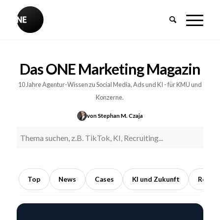
BREAKING
Influencer-
Das ONE Marketing Magazin
PR:
Earned
10 Jahre Agentur-Wissen zu Social Media, Ads und KI - für KMU und
Media
Konzerne.
durch
von Stephan M. Czaja
Kooperationen
mit
Meinungsführern
5
Min.
Top
News
Cases
KI und Zukunft
Recrui
Lesezeit