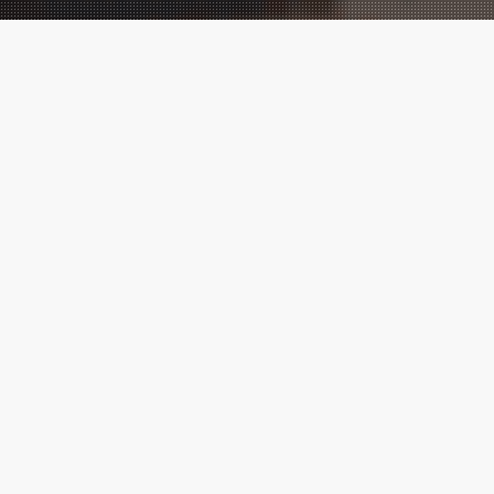
Performance
Marketing
meets
Creatives!
Wir sind eine der führenden digitalen
Marketingagenturen, mit vielen
Cases
,
die zeigen, messbarer Erfolg ist
möglich.
Marketing ⚡ Agentur