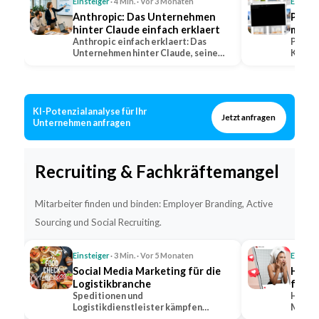
Einsteiger
· 4 Min. · Vor 3 Monaten
Einstei
Anthropic: Das Unternehmen
Perpl
hinter Claude einfach erklaert
mit Q
Anthropic einfach erklaert: Das
erkla
Perple
Unternehmen hinter Claude, seine
KI-Suc
Positionierung im…
warum 
KI-Potenzialanalyse für Ihr
Jetzt anfragen
Unternehmen anfragen
Recruiting & Fachkräftemangel
Mitarbeiter finden und binden: Employer Branding, Active
Sourcing und Social Recruiting.
Einsteiger
· 3 Min. · Vor 5 Monaten
Einstei
Social Media Marketing für die
Hidde
Logistikbranche
für s
Speditionen und
Hidden
Logistikdienstleister kämpfen
Markt,
gleichzeitig um Kunden und um
bekann