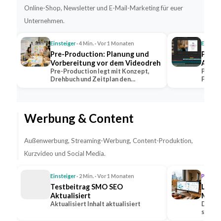
Online-Shop, Newsletter und E-Mail-Marketing für euer
Unternehmen.
Einsteiger
· 4 Min. · Vor 1 Monaten
Einstei
Pre-Production: Planung und
Post-
Vorbereitung vor dem Videodreh
Aufga
Pre-Production legt mit Konzept,
Post-P
Drehbuch und Zeitplan den
Farbko
Grundstein jeder…
dem V
Werbung & Content
Außenwerbung, Streaming-Werbung, Content-Produktion,
Kurzvideo und Social Media.
Einsteiger
· 2 Min. · Vor 1 Monaten
Profi
· 1
Testbeitrag SMO SEO
Lead-
Aktualisiert
Medie
Aktualisiert Inhalt aktualisiert
Steig
Die Ge
sozial
Anfr
Option