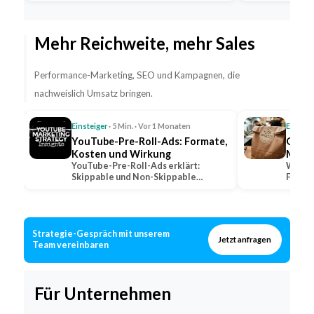
Fahrpersonal…
Mehr Reichweite, mehr Sales
Performance-Marketing, SEO und Kampagnen, die
nachweislich Umsatz bringen.
Einsteiger
· 5 Min. · Vor 1 Monaten
Einstei
YouTube-Pre-Roll-Ads: Formate,
QSR: 
Kosten und Wirkung
Marke
YouTube-Pre-Roll-Ads erklärt:
Was QS
Skippable und Non-Skippable
Fast-F
Formate, Abrechnungsmodelle und…
wie lo
Strategie-Gespräch mit unserem
Jetzt anfragen
Team vereinbaren
Für Unternehmen