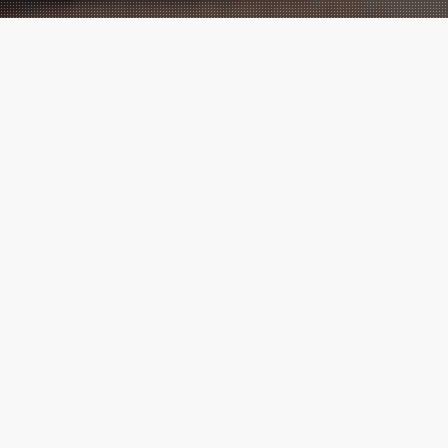
Performance
Marketing
meets
Creatives!
Wir sind eine der führenden digitalen
Marketingagenturen, mit vielen
Cases
,
die zeigen, messbarer Erfolg ist
möglich.
Marketing ⚡ Agentur