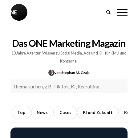
BREAKING
Influencer-
Das ONE Marketing Magazin
PR:
Earned
10 Jahre Agentur-Wissen zu Social Media, Ads und KI - für KMU und
Media
Konzerne.
durch
von Stephan M. Czaja
Kooperationen
mit
Meinungsführern
5
Min.
Top
News
Cases
KI und Zukunft
Recrui
Lesezeit