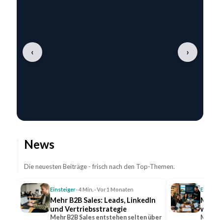
‹
›
News
Die neuesten Beiträge - frisch nach den Top-Themen.
Einsteiger
· 4 Min. · Vor 1 Monaten
Einstei
Mehr B2B Sales: Leads, LinkedIn
Mehr 
und Vertriebsstrategie
wicht
Mehr B2B Sales entstehen selten über
Mehr R