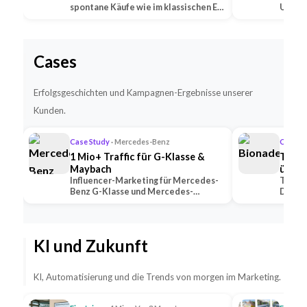
spontane Käufe wie im klassischen E-
Untern
Commerce —…
Social
Cases
Erfolgsgeschichten und Kampagnen-Ergebnisse unserer
Kunden.
Case Study
· Mercedes-Benz
Case S
1 Mio+ Traffic für G-Klasse &
TikTo
Maybach
übert
Influencer-Marketing für Mercedes-
TikTok
Benz G-Klasse und Mercedes-
Deutsc
Maybach — 2 Premium-Creator
alle K
generierten 1 Mio+ …
mit U
KI und Zukunft
KI, Automatisierung und die Trends von morgen im Marketing.