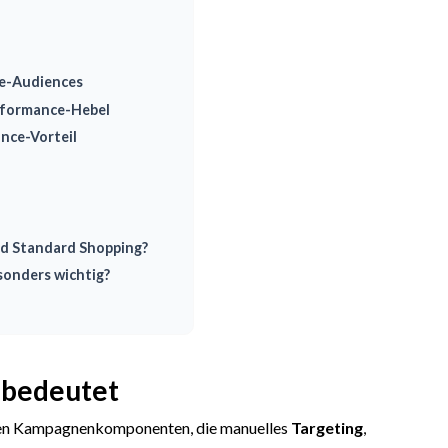
ke-Audiences
erformance-Hebel
nce-Vorteil
nd Standard Shopping?
sonders wichtig?
 bedeutet
ten Kampagnenkomponenten, die manuelles
Targeting
,