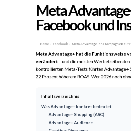
Meta Advantage+
Facebook und In
Home
Facebook
Meta Advantage+: KI-Kampagnen auf 
›
›
Meta
Advantage+ hat die Funktionsweise 
verändert
– und die meisten Werbetreibenden n
kontrollierten Meta-Tests führten Advantage+
22 Prozent höherem ROAS. Wer 2026 noch ohne 
Inhaltsverzeichnis
Was Advantage+ konkret bedeutet
Advantage+ Shopping (ASC)
Advantage+ Audience
Creative-Divergenz