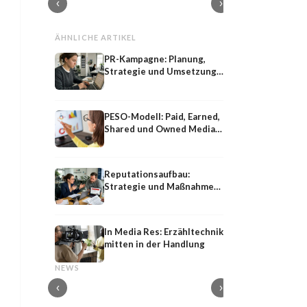
‹
›
ÄHNLICHE ARTIKEL
PR-Kampagne: Planung,
Strategie und Umsetzung
Schritt für Schritt
PESO-Modell: Paid, Earned,
Shared und Owned Media
im Überblick
Reputationsaufbau:
Strategie und Maßnahmen
für nachhaltiges
Markenvertrauen
In Media Res: Erzähltechnik
mitten in der Handlung
Logo
YouTube-Pre-Ro
Logo: Definition, Funktion und Bedeutung
YouTube-Pre-Roll-Ad
NEWS
für eine Marke
und Wirkung
‹
›