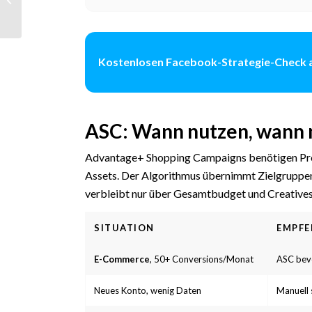
Kaufabbrecher
zurückgewinnen und
ROAS maximieren
Kostenlosen Facebook-Strategie-Check 
ASC: Wann nutzen, wann 
Advantage+ Shopping Campaigns benötigen Pr
Assets. Der Algorithmus übernimmt Zielgruppe
verbleibt nur über Gesamtbudget und Creatives
SITUATION
EMPF
E-Commerce
, 50+ Conversions/Monat
ASC bev
Neues Konto, wenig Daten
Manuell 