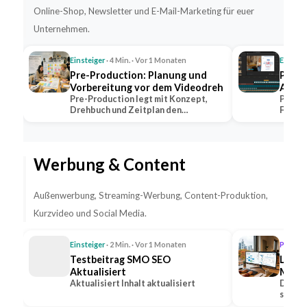
Online-Shop, Newsletter und E-Mail-Marketing für euer
Unternehmen.
Einsteiger
· 4 Min. · Vor 1 Monaten
Einstei
Pre-Production: Planung und
Post-
Vorbereitung vor dem Videodreh
Aufga
Pre-Production legt mit Konzept,
Post-P
Drehbuch und Zeitplan den
Farbko
Grundstein jeder…
dem V
Werbung & Content
Außenwerbung, Streaming-Werbung, Content-Produktion,
Kurzvideo und Social Media.
Einsteiger
· 2 Min. · Vor 1 Monaten
Profi
· 1
Testbeitrag SMO SEO
Lead-
Aktualisiert
Medie
Aktualisiert Inhalt aktualisiert
Steig
Die Ge
sozial
Anfr
Option