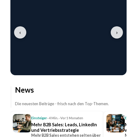
‹
›
News
Die neuesten Beiträge - frisch nach den Top-Themen.
Einsteiger
· 4 Min. · Vor 1 Monaten
Einstei
Mehr B2B Sales: Leads, LinkedIn
Mehr 
und Vertriebsstrategie
wicht
Mehr B2B Sales entstehen selten über
Mehr R