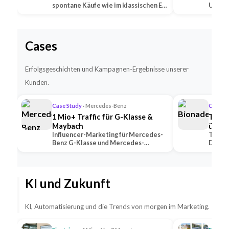
spontane Käufe wie im klassischen E-
Untern
Commerce —…
Social
Cases
Erfolgsgeschichten und Kampagnen-Ergebnisse unserer
Kunden.
Case Study
· Mercedes-Benz
Case S
1 Mio+ Traffic für G-Klasse &
TikTo
Maybach
übert
Influencer-Marketing für Mercedes-
TikTok
Benz G-Klasse und Mercedes-
Deutsc
Maybach — 2 Premium-Creator
alle K
generierten 1 Mio+ …
mit U
KI und Zukunft
KI, Automatisierung und die Trends von morgen im Marketing.