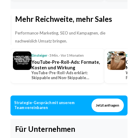
Fahrpersonal…
Mehr Reichweite, mehr Sales
Performance-Marketing, SEO und Kampagnen, die
nachweislich Umsatz bringen.
Einsteiger
· 5 Min. · Vor 1 Monaten
Einstei
YouTube-Pre-Roll-Ads: Formate,
QSR: 
Kosten und Wirkung
Marke
YouTube-Pre-Roll-Ads erklärt:
Was QS
Skippable und Non-Skippable
Fast-F
Formate, Abrechnungsmodelle und…
wie lo
Strategie-Gespräch mit unserem
Jetzt anfragen
Team vereinbaren
Für Unternehmen