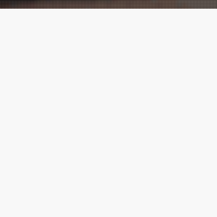
Performance
Marketing
meets
Creatives!
Wir sind eine der führenden digitalen
Marketingagenturen, mit vielen
Cases
,
die zeigen, messbarer Erfolg ist
möglich.
Marketing ⚡ Agentur