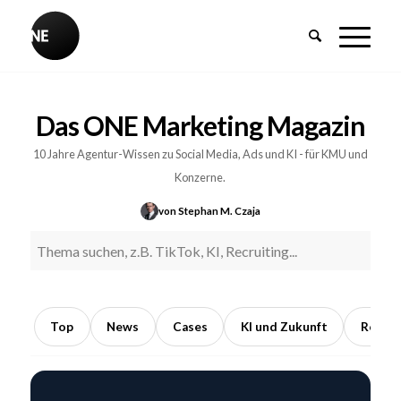
BREAKING
Influencer-
Das ONE Marketing Magazin
PR:
Earned
10 Jahre Agentur-Wissen zu Social Media, Ads und KI - für KMU und
Media
Konzerne.
durch
von Stephan M. Czaja
Kooperationen
mit
Meinungsführern
5
Min.
Top
News
Cases
KI und Zukunft
Recrui
Lesezeit