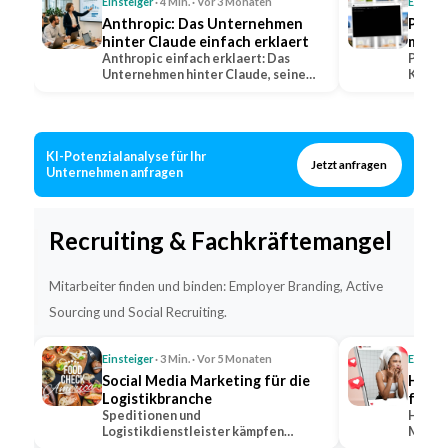
Einsteiger
· 4 Min. · Vor 3 Monaten
Einstei
Anthropic: Das Unternehmen
Perpl
hinter Claude einfach erklaert
mit Q
Anthropic einfach erklaert: Das
erkla
Perple
Unternehmen hinter Claude, seine
KI-Suc
Positionierung im…
warum 
KI-Potenzialanalyse für Ihr
Jetzt anfragen
Unternehmen anfragen
Recruiting & Fachkräftemangel
Mitarbeiter finden und binden: Employer Branding, Active
Sourcing und Social Recruiting.
Einsteiger
· 3 Min. · Vor 5 Monaten
Einstei
Social Media Marketing für die
Hidde
Logistikbranche
für s
Speditionen und
Hidden
Logistikdienstleister kämpfen
Markt,
gleichzeitig um Kunden und um
bekann