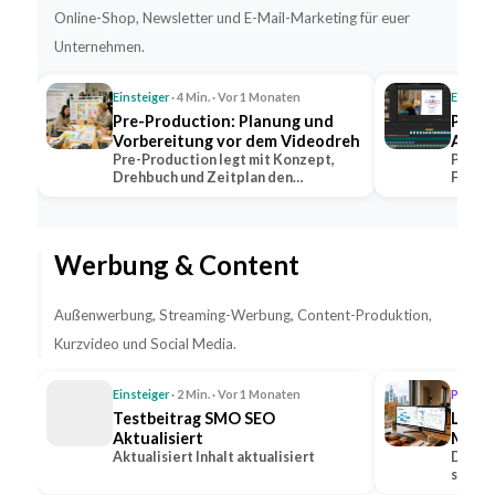
Online-Shop, Newsletter und E-Mail-Marketing für euer
Unternehmen.
Einsteiger
· 4 Min. · Vor 1 Monaten
Einstei
Pre-Production: Planung und
Post-
Vorbereitung vor dem Videodreh
Aufga
Pre-Production legt mit Konzept,
Post-P
Drehbuch und Zeitplan den
Farbko
Grundstein jeder…
dem V
Werbung & Content
Außenwerbung, Streaming-Werbung, Content-Produktion,
Kurzvideo und Social Media.
Einsteiger
· 2 Min. · Vor 1 Monaten
Profi
· 1
Testbeitrag SMO SEO
Lead-
Aktualisiert
Medie
Aktualisiert Inhalt aktualisiert
Steig
Die Ge
sozial
Anfr
Option