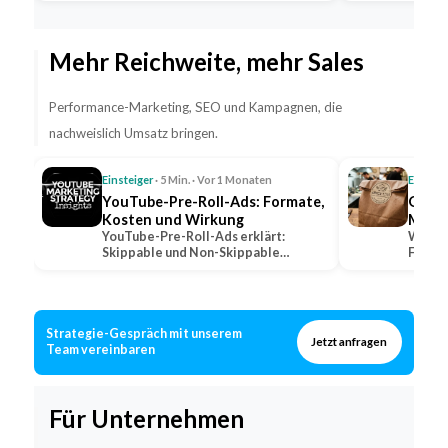
Fahrpersonal…
Mehr Reichweite, mehr Sales
Performance-Marketing, SEO und Kampagnen, die
nachweislich Umsatz bringen.
Einsteiger
· 5 Min. · Vor 1 Monaten
Einstei
YouTube-Pre-Roll-Ads: Formate,
QSR: 
Kosten und Wirkung
Marke
YouTube-Pre-Roll-Ads erklärt:
Was QS
Skippable und Non-Skippable
Fast-F
Formate, Abrechnungsmodelle und…
wie lo
Strategie-Gespräch mit unserem
Jetzt anfragen
Team vereinbaren
Für Unternehmen