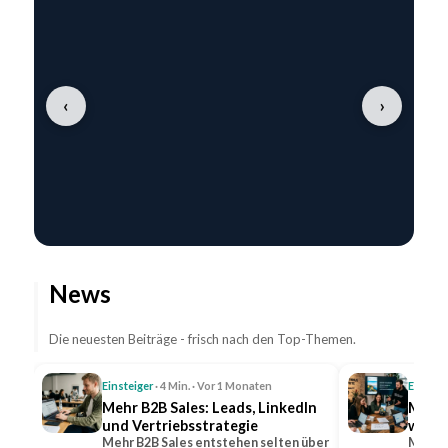
‹
›
News
Die neuesten Beiträge - frisch nach den Top-Themen.
Einsteiger
· 4 Min. · Vor 1 Monaten
Einstei
Mehr B2B Sales: Leads, LinkedIn
Mehr 
und Vertriebsstrategie
wicht
Mehr B2B Sales entstehen selten über
Mehr R