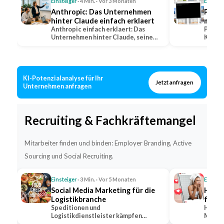
Einsteiger
· 4 Min. · Vor 3 Monaten
Einstei
Anthropic: Das Unternehmen
Perpl
hinter Claude einfach erklaert
mit Q
Anthropic einfach erklaert: Das
erkla
Perple
Unternehmen hinter Claude, seine
KI-Suc
Positionierung im…
warum 
KI-Potenzialanalyse für Ihr
Jetzt anfragen
Unternehmen anfragen
Recruiting & Fachkräftemangel
Mitarbeiter finden und binden: Employer Branding, Active
Sourcing und Social Recruiting.
Einsteiger
· 3 Min. · Vor 5 Monaten
Einstei
Social Media Marketing für die
Hidde
Logistikbranche
für s
Speditionen und
Hidden
Logistikdienstleister kämpfen
Markt,
gleichzeitig um Kunden und um
bekann