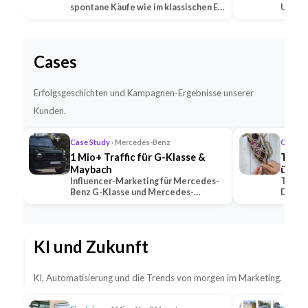
spontane Käufe wie im klassischen E-
Untern
Commerce —…
Social
Cases
Erfolgsgeschichten und Kampagnen-Ergebnisse unserer
Kunden.
Case Study
· Mercedes-Benz
Case S
1 Mio+ Traffic für G-Klasse &
TikTo
Maybach
übert
Influencer-Marketing für Mercedes-
TikTok
Benz G-Klasse und Mercedes-
Deutsc
Maybach — 2 Premium-Creator
alle K
generierten 1 Mio+ …
mit U
KI und Zukunft
KI, Automatisierung und die Trends von morgen im Marketing.