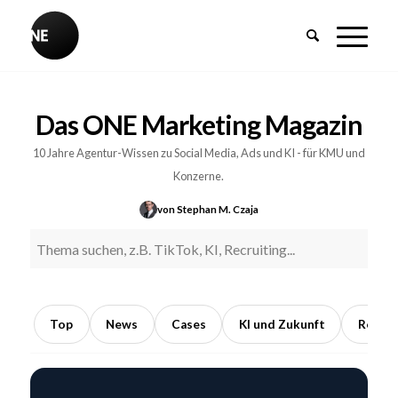
BREAKING
Influencer-
Das ONE Marketing Magazin
PR:
Earned
10 Jahre Agentur-Wissen zu Social Media, Ads und KI - für KMU und
Media
Konzerne.
durch
von Stephan M. Czaja
Kooperationen
mit
Meinungsführern
5
Min.
Top
News
Cases
KI und Zukunft
Recrui
Lesezeit