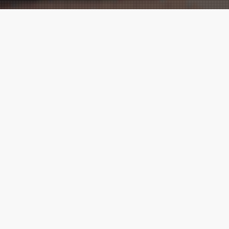
Performance
Marketing
meets
Creatives!
Wir sind eine der führenden digitalen
Marketingagenturen, mit vielen
Cases
,
die zeigen, messbarer Erfolg ist
möglich.
Marketing ⚡ Agentur