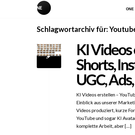
ONE
Schlagwortarchiv für:
Youtub
KI Videos 
Shorts, In
UGC, Ads, 
KI Videos erstellen – YouTub
Einblick aus unserer Marketi
Videos produziert, kurze For
YouTube und sogar KI Avatare
komplette Arbeit, aber […]