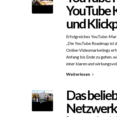
YouTube K
und Klickp
Erfolgreiches YouTube-Marke
„Die YouTube Roadmap ist de
Online-Videomarketings erfol
Anfang bis Ende zu gehen, w
einer klaren und wirkungsvo
Weiterlesen
Das belieb
Netzwerk: