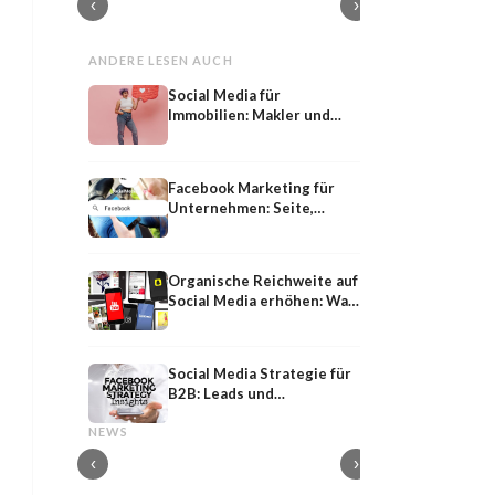
‹
›
ANDERE LESEN AUCH
Social Media für
Immobilien: Makler und
Projektentwickler sichtbar
machen
Facebook Marketing für
Unternehmen: Seite,
Gruppen und Ads
Organische Reichweite auf
Social Media erhöhen: Was
noch funktioniert
Social Media Strategie für
B2B: Leads und
Shared
Influencer-PR
Sichtbarkeit aufbauen
Shared Media: Definition, Bedeutung und
Influencer-PR: Earne
NEWS
Strategie im PESO-Modell
Kooperationen mit M
‹
›