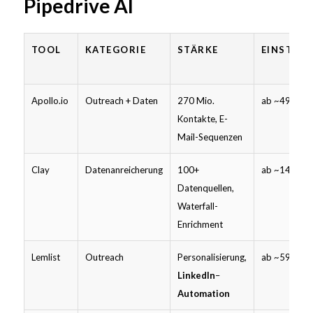
Pipedrive AI
TOOL
KATEGORIE
STÄRKE
EINSTIE
Apollo.io
Outreach + Daten
270 Mio.
ab ~49 $
Kontakte, E-
Mail-Sequenzen
Clay
Datenanreicherung
100+
ab ~149 $
Datenquellen,
Waterfall-
Enrichment
Lemlist
Outreach
Personalisierung,
ab ~59 $
LinkedIn
–
Automation