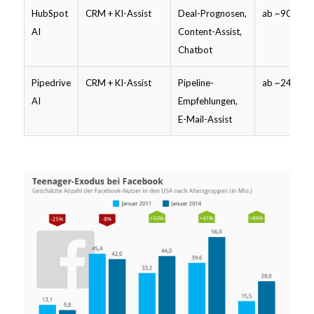
HubSpot
CRM + KI-Assist
Deal-Prognosen,
ab ~90 $ (Sa
AI
Content-Assist,
Chatbot
Pipedrive
CRM + KI-Assist
Pipeline-
ab ~24 $
AI
Empfehlungen,
E-Mail-Assist