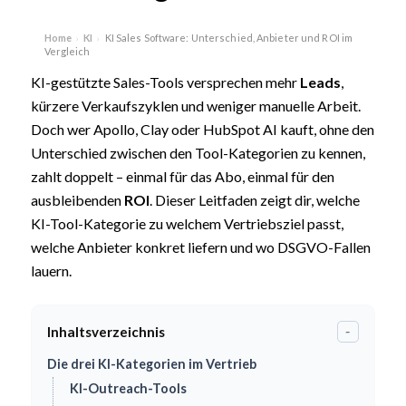
Home
KI
KI Sales Software: Unterschied, Anbieter und ROI im
›
›
Vergleich
KI-gestützte Sales-Tools versprechen mehr
Leads
,
kürzere Verkaufszyklen und weniger manuelle Arbeit.
Doch wer Apollo, Clay oder HubSpot AI kauft, ohne den
Unterschied zwischen den Tool-Kategorien zu kennen,
zahlt doppelt – einmal für das Abo, einmal für den
ausbleibenden
ROI
. Dieser Leitfaden zeigt dir, welche
KI-Tool-Kategorie zu welchem Vertriebsziel passt,
welche Anbieter konkret liefern und wo DSGVO-Fallen
lauern.
Inhaltsverzeichnis
-
Die drei KI-Kategorien im Vertrieb
KI-Outreach-Tools