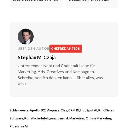
Tab und Edit App
Reichweite - Google &
Microsoft
ÜBER DEN AUTOR
CHEFREDAKTION
Stephan M. Czaja
Unternehmer, Nerd und Coder mit Liebe für
Marketing, Ads, Creatives und Kampagnen.
Schreibe, seit ich denken kann — über alles, was
zählt.
Schlagworte:
Apollo
,
B2B Akquise
,
Clay
,
CRM KI
,
HubSpot AI
,
KI
,
KI Sales
Software
,
Künstliche Intelligenz
,
Lemlist
,
Marketing
,
Online Marketing
,
Pipedrive AI