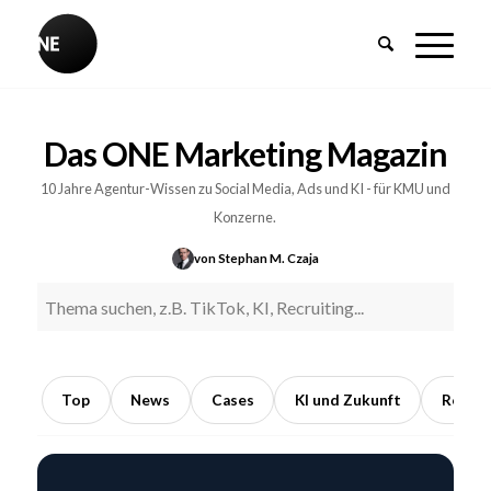
BREAKING
Influencer-
Das ONE Marketing Magazin
PR:
Earned
10 Jahre Agentur-Wissen zu Social Media, Ads und KI - für KMU und
Media
Konzerne.
durch
von Stephan M. Czaja
Kooperationen
mit
Meinungsführern
5
Min.
Top
News
Cases
KI und Zukunft
Recrui
Lesezeit