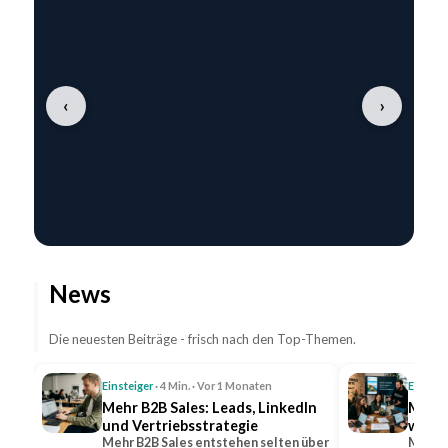
‹
›
News
Die neuesten Beiträge - frisch nach den Top-Themen.
Einsteiger
· 4 Min. · Vor 1 Monaten
Einstei
Mehr B2B Sales: Leads, LinkedIn
Mehr 
und Vertriebsstrategie
wicht
Mehr B2B Sales entstehen selten über
Mehr R