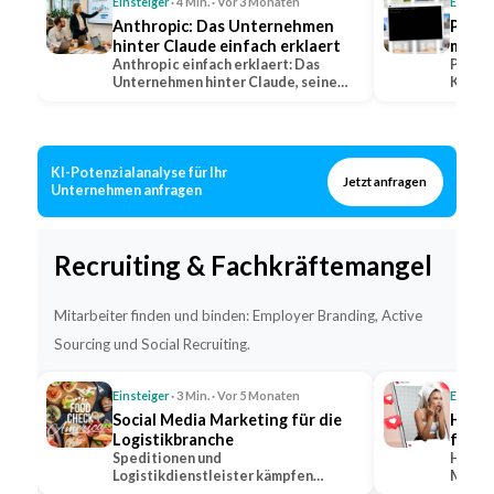
Einsteiger
· 4 Min. · Vor 3 Monaten
Einstei
Anthropic: Das Unternehmen
Perpl
hinter Claude einfach erklaert
mit Q
Anthropic einfach erklaert: Das
erkla
Perple
Unternehmen hinter Claude, seine
KI-Suc
Positionierung im…
warum 
KI-Potenzialanalyse für Ihr
Jetzt anfragen
Unternehmen anfragen
Recruiting & Fachkräftemangel
Mitarbeiter finden und binden: Employer Branding, Active
Sourcing und Social Recruiting.
Einsteiger
· 3 Min. · Vor 5 Monaten
Einstei
Social Media Marketing für die
Hidde
Logistikbranche
für s
Speditionen und
Hidden
Logistikdienstleister kämpfen
Markt,
gleichzeitig um Kunden und um
bekann