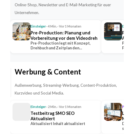
Online-Shop, Newsletter und E-Mail-Marketing für euer
Unternehmen.
Einsteiger
· 4 Min. · Vor 1 Monaten
Einstei
Pre-Production: Planung und
Post-
Vorbereitung vor dem Videodreh
Aufga
Pre-Production legt mit Konzept,
Post-P
Drehbuch und Zeitplan den
Farbko
Grundstein jeder…
dem V
Werbung & Content
Außenwerbung, Streaming-Werbung, Content-Produktion,
Kurzvideo und Social Media.
Einsteiger
· 2 Min. · Vor 1 Monaten
Profi
· 1
Testbeitrag SMO SEO
Lead-
Aktualisiert
Medie
Aktualisiert Inhalt aktualisiert
Steig
Die Ge
sozial
Anfr
Option