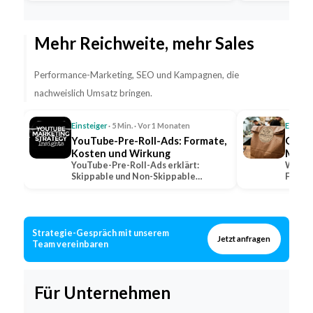
Fahrpersonal…
Mehr Reichweite, mehr Sales
Performance-Marketing, SEO und Kampagnen, die
nachweislich Umsatz bringen.
Einsteiger
· 5 Min. · Vor 1 Monaten
Einstei
YouTube-Pre-Roll-Ads: Formate,
QSR: 
Kosten und Wirkung
Marke
YouTube-Pre-Roll-Ads erklärt:
Was QS
Skippable und Non-Skippable
Fast-F
Formate, Abrechnungsmodelle und…
wie lo
Strategie-Gespräch mit unserem
Jetzt anfragen
Team vereinbaren
Für Unternehmen