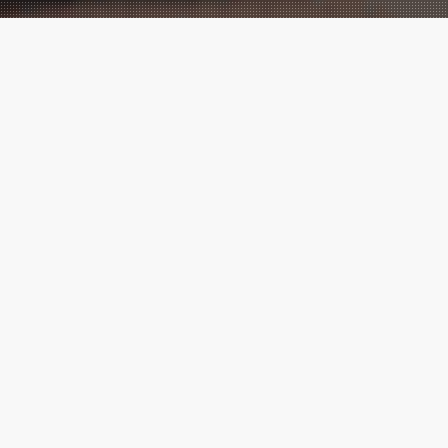
Performance
Marketing
meets
Creatives!
Wir sind eine der führenden digitalen
Marketingagenturen, mit vielen
Cases
,
die zeigen, messbarer Erfolg ist
möglich.
Marketing ⚡ Agentur