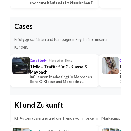
spontane Käufe wie im klassischen E-
Untern
Commerce —…
Social
Cases
Erfolgsgeschichten und Kampagnen-Ergebnisse unserer
Kunden.
Case Study
· Mercedes-Benz
Case S
1 Mio+ Traffic für G-Klasse &
TikTo
Maybach
übert
Influencer-Marketing für Mercedes-
TikTok
Benz G-Klasse und Mercedes-
Deutsc
Maybach — 2 Premium-Creator
alle K
generierten 1 Mio+ …
mit U
KI und Zukunft
KI, Automatisierung und die Trends von morgen im Marketing.