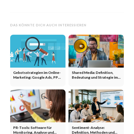
DAS KÖNNTE DICH AUCH INTERESSIEREN
Gebotsstrategien im Online-
Shared Media: Definition,
Marketing: Google Ads, PPC,
Bedeutung und Strategie im
maximiere deinen ROI!
PESO-Modell
PR-Tools: Software für
Sentiment-Analyse:
Monitoring, Analyse und
Definition, Methoden und