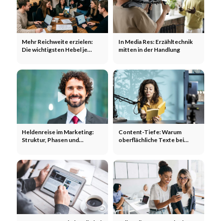
Mehr Reichweite erzielen:
In Media Res: Erzähltechnik
Die wichtigsten Hebel je
mitten in der Handlung
Kanal
Heldenreise im Marketing:
Content-Tiefe: Warum
Struktur, Phasen und
oberflächliche Texte bei
Beispiele
Google nicht ausreichen