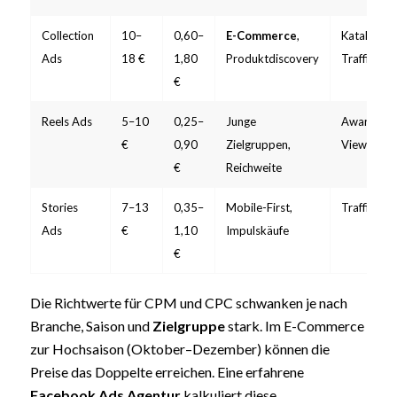
Collection
10–
0,60–
E-Commerce
,
Katalogver
Ads
18 €
1,80
Produktdiscovery
Traffic
€
Reels Ads
5–10
0,25–
Junge
Awareness
€
0,90
Zielgruppen,
Views
€
Reichweite
Stories
7–13
0,35–
Mobile-First,
Traffic, C
Ads
€
1,10
Impulskäufe
€
Die Richtwerte für CPM und CPC schwanken je nach
Branche, Saison und
Zielgruppe
stark. Im E-Commerce
zur Hochsaison (Oktober–Dezember) können die
Preise das Doppelte erreichen. Eine erfahrene
Facebook Ads Agentur
kalkuliert diese