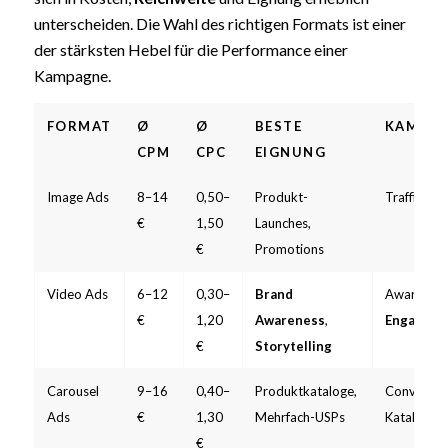
unterscheiden. Die Wahl des richtigen Formats ist einer
der stärksten Hebel für die Performance einer
Kampagne.
FORMAT
Ø
Ø
BESTE
KAMPAG
CPM
CPC
EIGNUNG
Image Ads
8–14
0,50–
Produkt-
Traffic,
Co
€
1,50
Launches,
€
Promotions
Video Ads
6–12
0,30–
Brand
Awareness
€
1,20
Awareness
,
Engageme
€
Storytelling
Carousel
9–16
0,40–
Produktkataloge,
Conversion
Ads
€
1,30
Mehrfach-USPs
Katalogve
€