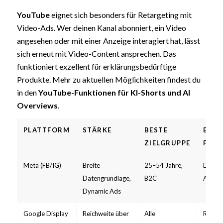
YouTube
eignet sich besonders für Retargeting mit
Video-Ads. Wer deinen Kanal abonniert, ein Video
angesehen oder mit einer Anzeige interagiert hat, lässt
sich erneut mit Video-Content ansprechen. Das
funktioniert exzellent für erklärungsbedürftige
Produkte. Mehr zu aktuellen Möglichkeiten findest du
in den
YouTube-Funktionen für KI-Shorts und AI
Overviews
.
PLATTFORM
STÄRKE
BESTE
EMPF
ZIELGRUPPE
FOR
Meta (FB/IG)
Breite
25–54 Jahre,
Dynami
Datengrundlage,
B2C
Ads, C
Dynamic Ads
Google Display
Reichweite über
Alle
Respon