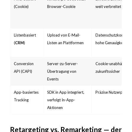
(Cookie)
Browser-Cookie
weit verbreitet
Listenbasiert
Upload von E-Mail-
Datenschutzkonform
(
CRM
)
Listen an Plattformen
hohe Genauigkeit
Conversion
Server-zu-Server-
Cookie-unabhängig,
API (CAPI)
Übertragung von
zukunftssicher
Events
App-basiertes
SDK in App integriert,
Präzise Nutzerprofile
Tracking
verfolgt In-App-
Aktionen
Retargeting vs. Remarketing — der