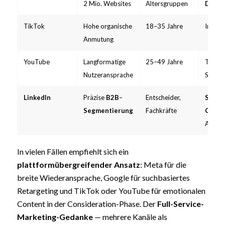
2 Mio. Websites
Altersgruppen
Displa
TikTok
Hohe organische
18–35 Jahre
In-Fee
Anmutung
YouTube
Langformatige
25–49 Jahre
TrueVi
Nutzeransprache
Strea
LinkedIn
Präzise
B2B
–
Entscheider,
Spons
Segmentierung
Fachkräfte
Conte
Ads
In vielen Fällen empfiehlt sich ein
plattformübergreifender Ansatz
: Meta für die
breite Wiederansprache, Google für suchbasiertes
Retargeting und TikTok oder YouTube für emotionalen
Content in der Consideration-Phase. Der
Full-Service-
Marketing-Gedanke
— mehrere Kanäle als