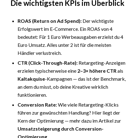
Die wichtigsten KPIs im Überblick
ROAS (Return on Ad Spend):
Der wichtigste
Erfolgswert im E-Commerce. Ein ROAS von 4
bedeutet: Für 1 Euro Werbeausgaben erzielst du 4
Euro Umsatz. Alles unter 2 ist für die meisten
Händler verlustreich.
CTR
(Click-Through-Rate):
Retargeting-Anzeigen
erzielen typischerweise eine
2–3× höhere CTR
als
Kaltakquise
-Kampagnen — das ist der Benchmark,
an dem du misst, ob deine Kreative wirklich
funktionieren.
Conversion Rate:
Wie viele Retargeting-Klicks
führen zur gewünschten Handlung? Hier liegt der
Kern der Optimierung — mehr dazu im Artikel zur
Umsatzsteigerung durch Conversion-
Optimierung
.