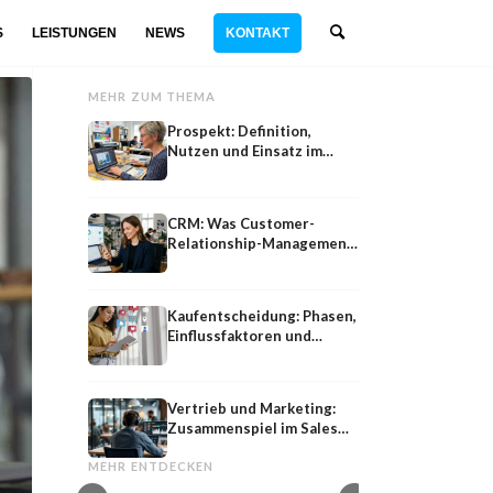
S
LEISTUNGEN
NEWS
KONTAKT
MEHR ZUM THEMA
Prospekt: Definition,
Nutzen und Einsatz im
Marketing
CRM: Was Customer-
Relationship-Management
wirklich leistet
Kaufentscheidung: Phasen,
Einflussfaktoren und
Marketing-Hebel
Vertrieb und Marketing:
Zusammenspiel im Sales
Persona
SEO
Funnel
Persona: Definition, Merkmale und
SEO: Die vollständige
MEHR ENTDECKEN
Entwicklung im Marketing
Suchmaschinenoptim