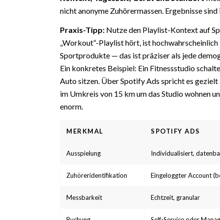
nicht anonyme Zuhörermassen. Ergebnisse sind 
Praxis-Tipp:
Nutze den Playlist-Kontext auf Sp
„Workout“-Playlist hört, ist hochwahrscheinlich
Sportprodukte — das ist präziser als jede demo
Ein konkretes Beispiel: Ein Fitnessstudio schal
Auto sitzen. Über Spotify Ads spricht es gezielt
im Umkreis von 15 km um das Studio wohnen und s
enorm.
MERKMAL
SPOTIFY ADS
Ausspielung
Individualisiert, datenba
Zuhöreridentifikation
Eingeloggter Account (b
Messbarkeit
Echtzeit, granular
Buchung
Self-Service oder Manag