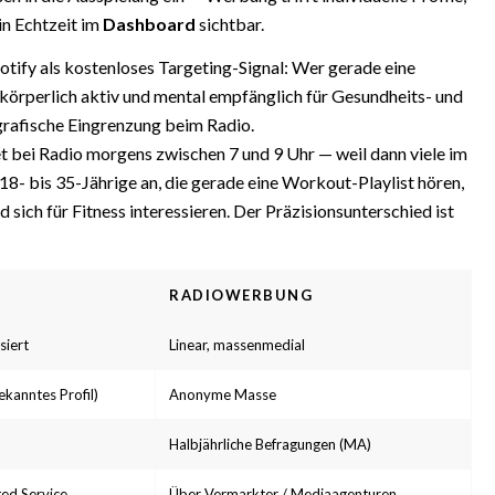
in Echtzeit im
Dashboard
sichtbar.
otify als kostenloses Targeting-Signal: Wer gerade eine
 körperlich aktiv und mental empfänglich für Gesundheits- und
grafische Eingrenzung beim Radio.
tet bei Radio morgens zwischen 7 und 9 Uhr — weil dann viele im
 18- bis 35-Jährige an, die gerade eine Workout-Playlist hören,
ich für Fitness interessieren. Der Präzisionsunterschied ist
RADIOWERBUNG
siert
Linear, massenmedial
ekanntes Profil)
Anonyme Masse
Halbjährliche Befragungen (MA)
ed Service
Über Vermarkter / Mediaagenturen