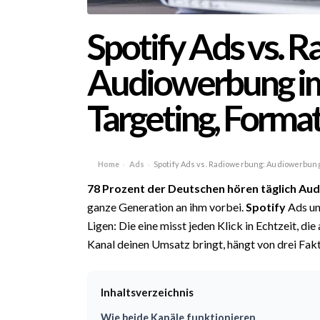
Spotify Ads vs. 
Audiowerbung im
Targeting, Forma
Home
Ads
Spotify Ads vs. Radiowerbung: Audiowerbung
›
›
78 Prozent der Deutschen hören täglich Aud
ganze Generation an ihm vorbei.
Spotify
Ads un
Ligen: Die eine misst jeden Klick in Echtzeit, di
Kanal deinen Umsatz bringt, hängt von drei Fak
Inhaltsverzeichnis
Wie beide Kanäle funktionieren