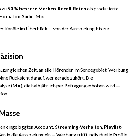
s zu
50 % bessere Marken-Recall-Raten
als produzierte
e Format im Audio-Mix
r Kanäle im Überblick — von der Ausspielung bis zur
äzision
, zur gleichen Zeit, an alle Hörenden im Sendegebiet. Werbung
ohne Rücksicht darauf, wer gerade zuhört. Die
alyse (MA), die halbjährlich per Befragung erhoben wird —
tion.
 Masse
sen eingeloggten
Account
.
Streaming-Verhalten, Playlist-
ßen in die Ausspielung ein — Werbung trifft individuelle Profile,