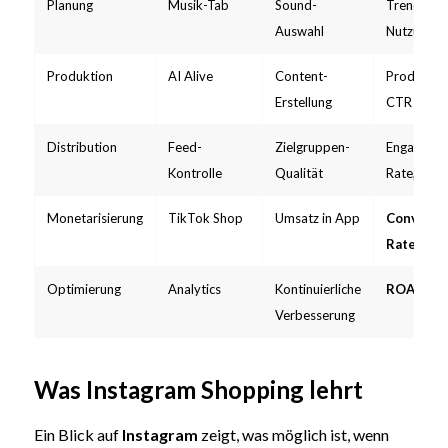
Planung
Musik-Tab
Sound-
Trend-Sco
Auswahl
Nutzungsv
Produktion
AI Alive
Content-
Produktion
Erstellung
CTR
Distribution
Feed-
Zielgruppen-
Engageme
Kontrolle
Qualität
Rate, CPM
Monetarisierung
TikTok Shop
Umsatz in App
Conversi
Rate
, GM
Optimierung
Analytics
Kontinuierliche
ROAS
, LT
Verbesserung
Was Instagram Shopping lehrt
Ein Blick auf
Instagram
zeigt, was möglich ist, wenn