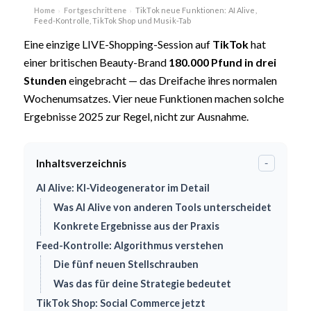
Home
Fortgeschrittene
TikTok neue Funktionen: AI Alive,
›
›
Feed-Kontrolle, TikTok Shop und Musik-Tab
Eine einzige LIVE-Shopping-Session auf
TikTok
hat
einer britischen Beauty-Brand
180.000 Pfund in drei
Stunden
eingebracht — das Dreifache ihres normalen
Wochenumsatzes. Vier neue Funktionen machen solche
Ergebnisse 2025 zur Regel, nicht zur Ausnahme.
Inhaltsverzeichnis
-
AI Alive: KI-Videogenerator im Detail
Was AI Alive von anderen Tools unterscheidet
Konkrete Ergebnisse aus der Praxis
Feed-Kontrolle: Algorithmus verstehen
Die fünf neuen Stellschrauben
Was das für deine Strategie bedeutet
TikTok Shop: Social Commerce jetzt