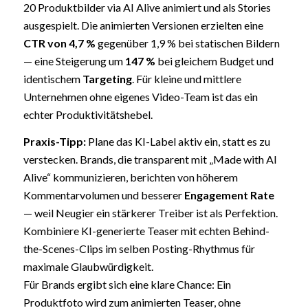
20 Produktbilder via AI Alive animiert und als Stories
ausgespielt. Die animierten Versionen erzielten eine
CTR
von 4,7 %
gegenüber 1,9 % bei statischen Bildern
— eine Steigerung um
147 %
bei gleichem Budget und
identischem
Targeting
. Für kleine und mittlere
Unternehmen ohne eigenes Video-Team ist das ein
echter Produktivitätshebel.
Praxis-Tipp:
Plane das KI-Label aktiv ein, statt es zu
verstecken. Brands, die transparent mit „Made with AI
Alive“ kommunizieren, berichten von höherem
Kommentarvolumen und besserer
Engagement Rate
— weil Neugier ein stärkerer Treiber ist als Perfektion.
Kombiniere KI-generierte Teaser mit echten Behind-
the-Scenes-Clips im selben Posting-Rhythmus für
maximale Glaubwürdigkeit.
Für Brands ergibt sich eine klare Chance: Ein
Produktfoto wird zum animierten Teaser, ohne