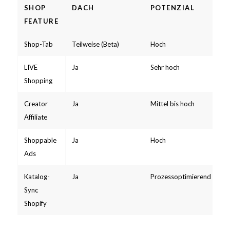
SHOP
DACH
POTENZIAL
FEATURE
Shop-Tab
Teilweise (Beta)
Hoch
Je
LIVE
Ja
Sehr hoch
So
Shopping
Creator
Ja
Mittel bis hoch
T
Affiliate
Shoppable
Ja
Hoch
I
Ads
in
Katalog-
Ja
Prozessoptimierend
So
Sync
Shopify