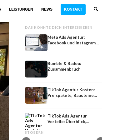
S
LEISTUNGEN
NEWS
KONTAKT
DAS KÖNNTE DICH INTERESSIEREN
Meta Ads Agentur:
Facebook und Instagram
Werbung professionell
schalten
Bumble & Badoo:
Zusammenbruch
TikTok Agentur Kosten:
Preispakete, Bausteine
und Tipps
TikTok Ads Agentur
Vorteile: Überblick,
amazon
Social
Auswahlkriterien und
amazon music Doku: Jetzt online!! Multi
Social Media Marketi
STÖBERN
Tipps
Channel Marketing
Getränke: Agentur, 