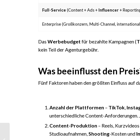
Full-Service
(Content + Ads +
Influencer
+ Reportin
Enterprise (Großkonzern, Multi-Channel, internation
Das
Werbebudget
für bezahlte Kampagnen (
T
kein Teil der Agenturgebühr.
Was beeinflusst den Preis
Fünf Faktoren haben den größten Einfluss auf 
Anzahl der Plattformen
–
TikTok
,
Insta
unterschiedliche Content-Anforderungen. 
Content-Produktion
– Reels, Kurzvideo
Wiedererkennungswert:
Studioaufnahmen,
Shooting
-Kosten und
I
Wie Marken