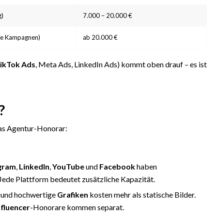
g)
7.000 – 20.000 €
ale Kampagnen)
ab 20.000 €
ikTok Ads
, Meta Ads, LinkedIn Ads) kommt oben drauf – es ist
?
das Agentur-Honorar:
gram
,
LinkedIn
,
YouTube
und
Facebook
haben
Jede Plattform bedeutet zusätzliche Kapazität.
s und hochwertige
Grafiken
kosten mehr als statische Bilder.
nfluencer
-Honorare kommen separat.