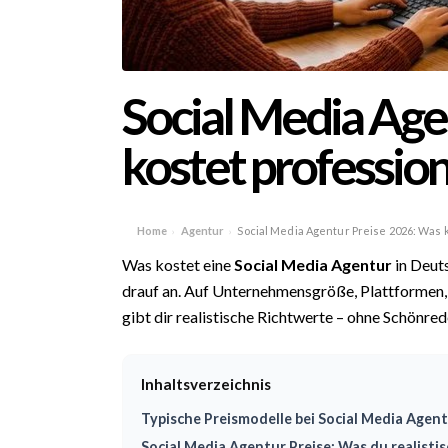
Social Media Age
kostet profession
Home
Agentur
Social Media Agentur Preise 2026: Was k
›
›
Was kostet eine
Social Media Agentur
in Deut
drauf an. Auf Unternehmensgröße, Plattformen
gibt dir realistische Richtwerte – ohne Schönred
Inhaltsverzeichnis
Typische Preismodelle bei Social Media Agen
Social Media Agentur Preise: Was du realistis