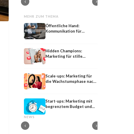
‹
›
MEHR ZUM THEMA
Öffentliche Hand:
Kommunikation für
Behörden und
Institutionen
Hidden Champions:
Marketing für stille
Marktführer
Scale-ups: Marketing für
die Wachstumsphase nach
dem Start
Start-ups: Marketing mit
begrenztem Budget und
Shared
Influencer-PR
knapper Zeit
Shared Media: Definition, Bedeutung und
Influencer-PR: Earne
NEWS
Strategie im PESO-Modell
Kooperationen mit M
‹
›