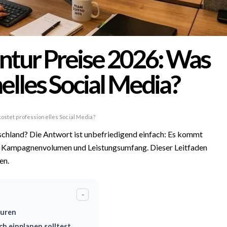
ntur Preise 2026: Was
elles Social Media?
ostet professionelles Social Media?
schland? Die Antwort ist unbefriedigend einfach: Es kommt
, Kampagnenvolumen und Leistungsumfang. Dieser Leitfaden
en.
-
turen
ch einplanen solltest