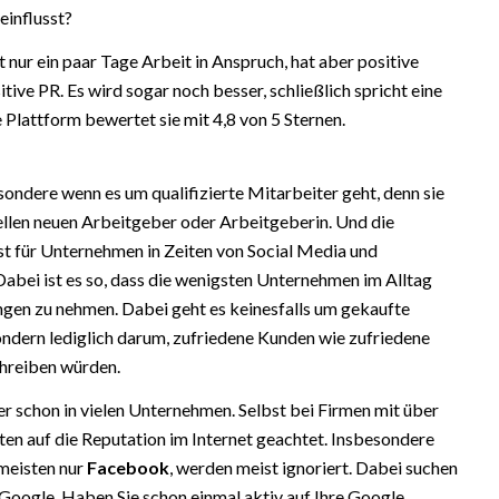
influsst?
nur ein paar Tage Arbeit in Anspruch, hat aber positive
ive PR. Es wird sogar noch besser, schließlich spricht eine
 Plattform bewertet sie mit 4,8 von 5 Sternen.
sondere wenn es um qualifizierte Mitarbeiter geht, denn sie
tiellen neuen Arbeitgeber oder Arbeitgeberin. Und die
st für Unternehmen in Zeiten von Social Media und
bei ist es so, dass die wenigsten Unternehmen im Alltag
ungen zu nehmen. Dabei geht es keinesfalls um gekaufte
dern lediglich darum, zufriedene Kunden wie zufriedene
chreiben würden.
r schon in vielen Unternehmen. Selbst bei Firmen mit über
ten auf die Reputation im Internet geachtet. Insbesondere
 meisten nur
Facebook
, werden meist ignoriert. Dabei suchen
Google. Haben Sie schon einmal aktiv auf Ihre Google