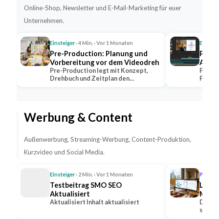
Online-Shop, Newsletter und E-Mail-Marketing für euer
Unternehmen.
Einsteiger
· 4 Min. · Vor 1 Monaten
Einstei
Pre-Production: Planung und
Post-
Vorbereitung vor dem Videodreh
Aufga
Pre-Production legt mit Konzept,
Post-P
Drehbuch und Zeitplan den
Farbko
Grundstein jeder…
dem V
Werbung & Content
Außenwerbung, Streaming-Werbung, Content-Produktion,
Kurzvideo und Social Media.
Einsteiger
· 2 Min. · Vor 1 Monaten
Profi
· 1
Testbeitrag SMO SEO
Lead-
Aktualisiert
Medie
Aktualisiert Inhalt aktualisiert
Steig
Die Ge
sozial
Anfr
Option