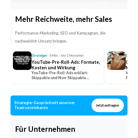
Fahrpersonal…
Mehr Reichweite, mehr Sales
Performance-Marketing, SEO und Kampagnen, die
nachweislich Umsatz bringen.
Einsteiger
· 5 Min. · Vor 1 Monaten
Einstei
YouTube-Pre-Roll-Ads: Formate,
QSR: 
Kosten und Wirkung
Marke
YouTube-Pre-Roll-Ads erklärt:
Was QS
Skippable und Non-Skippable
Fast-F
Formate, Abrechnungsmodelle und…
wie lo
Strategie-Gespräch mit unserem
Jetzt anfragen
Team vereinbaren
Für Unternehmen