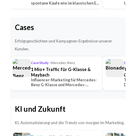
spontane Käufe wie im klassischen E-
Untern
Commerce —…
Social
Cases
Erfolgsgeschichten und Kampagnen-Ergebnisse unserer
Kunden.
Case Study
· Mercedes-Benz
Case S
1 Mio+ Traffic für G-Klasse &
TikTo
Maybach
übert
Influencer-Marketing für Mercedes-
TikTok
Benz G-Klasse und Mercedes-
Deutsc
Maybach — 2 Premium-Creator
alle K
generierten 1 Mio+ …
mit U
KI und Zukunft
KI, Automatisierung und die Trends von morgen im Marketing.