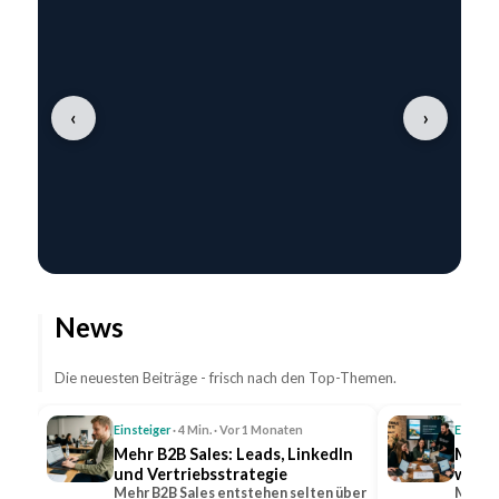
‹
›
News
Die neuesten Beiträge - frisch nach den Top-Themen.
Einsteiger
· 4 Min. · Vor 1 Monaten
Einstei
Mehr B2B Sales: Leads, LinkedIn
Mehr 
und Vertriebsstrategie
wicht
Mehr B2B Sales entstehen selten über
Mehr R