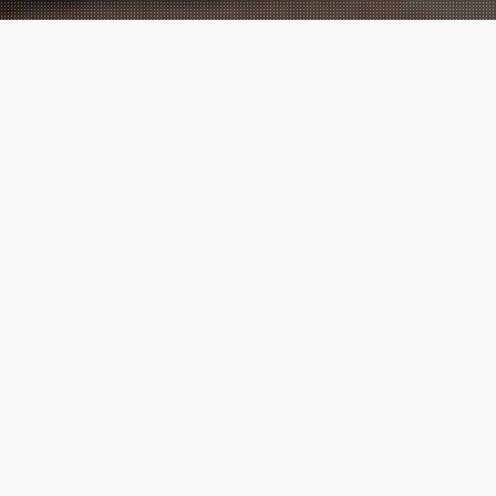
Performance
Marketing
meets
Creatives!
Wir sind eine der führenden digitalen
Marketingagenturen, mit vielen
Cases
,
die zeigen, messbarer Erfolg ist
möglich.
Marketing ⚡ Agentur