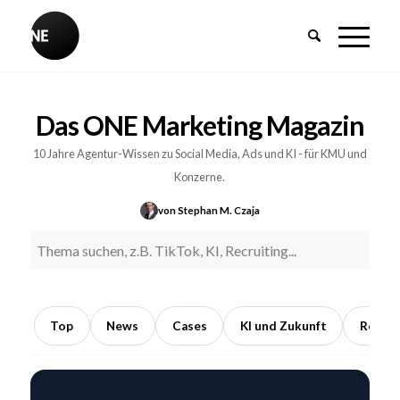
BREAKING
Influencer-
Das ONE Marketing Magazin
PR:
Earned
10 Jahre Agentur-Wissen zu Social Media, Ads und KI - für KMU und
Media
Konzerne.
durch
von Stephan M. Czaja
Kooperationen
mit
Meinungsführern
5
Min.
Top
News
Cases
KI und Zukunft
Recrui
Lesezeit