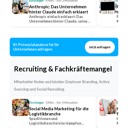
Einsteiger
· 4 Min. · Vor 3 Monaten
Einstei
Anthropic: Das Unternehmen
Perpl
hinter Claude einfach erklaert
mit Q
Anthropic einfach erklaert: Das
erkla
Perple
Unternehmen hinter Claude, seine
KI-Suc
Positionierung im…
warum 
KI-Potenzialanalyse für Ihr
Jetzt anfragen
Unternehmen anfragen
Recruiting & Fachkräftemangel
Mitarbeiter finden und binden: Employer Branding, Active
Sourcing und Social Recruiting.
Einsteiger
· 3 Min. · Vor 5 Monaten
Einstei
Social Media Marketing für die
Hidde
Logistikbranche
für s
Speditionen und
Hidden
Logistikdienstleister kämpfen
Markt,
gleichzeitig um Kunden und um
bekann