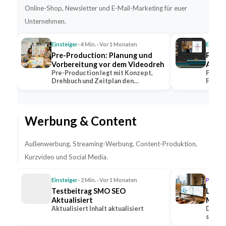
Online-Shop, Newsletter und E-Mail-Marketing für euer
Unternehmen.
Einsteiger
· 4 Min. · Vor 1 Monaten
Einstei
Pre-Production: Planung und
Post-
Vorbereitung vor dem Videodreh
Aufga
Pre-Production legt mit Konzept,
Post-P
Drehbuch und Zeitplan den
Farbko
Grundstein jeder…
dem V
Werbung & Content
Außenwerbung, Streaming-Werbung, Content-Produktion,
Kurzvideo und Social Media.
Einsteiger
· 2 Min. · Vor 1 Monaten
Profi
· 1
Testbeitrag SMO SEO
Lead-
Aktualisiert
Medie
Aktualisiert Inhalt aktualisiert
Steig
Die Ge
sozial
Anfr
Option