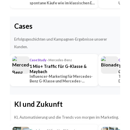
spontane Käufe wie im klassischen E-
Untern
Commerce —…
Social
Cases
Erfolgsgeschichten und Kampagnen-Ergebnisse unserer
Kunden.
Case Study
· Mercedes-Benz
Case S
1 Mio+ Traffic für G-Klasse &
TikTo
Maybach
übert
Influencer-Marketing für Mercedes-
TikTok
Benz G-Klasse und Mercedes-
Deutsc
Maybach — 2 Premium-Creator
alle K
generierten 1 Mio+ …
mit U
KI und Zukunft
KI, Automatisierung und die Trends von morgen im Marketing.