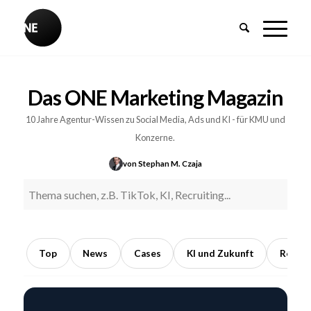
BREAKING
Influencer-
Das ONE Marketing Magazin
PR:
Earned
10 Jahre Agentur-Wissen zu Social Media, Ads und KI - für KMU und
Media
Konzerne.
durch
von Stephan M. Czaja
Kooperationen
mit
Meinungsführern
5
Min.
Top
News
Cases
KI und Zukunft
Recrui
Lesezeit