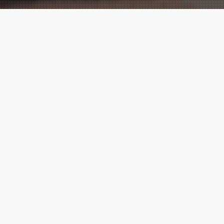
Performance
Marketing
meets
Creatives!
Wir sind eine der führenden digitalen
Marketingagenturen, mit vielen
Cases
,
die zeigen, messbarer Erfolg ist
möglich.
Marketing ⚡ Agentur