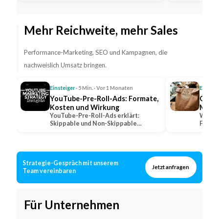
Fahrpersonal…
Mehr Reichweite, mehr Sales
Performance-Marketing, SEO und Kampagnen, die
nachweislich Umsatz bringen.
Einsteiger
· 5 Min. · Vor 1 Monaten
Einstei
YouTube-Pre-Roll-Ads: Formate,
QSR: 
Kosten und Wirkung
Marke
YouTube-Pre-Roll-Ads erklärt:
Was QS
Skippable und Non-Skippable
Fast-F
Formate, Abrechnungsmodelle und…
wie lo
Strategie-Gespräch mit unserem
Jetzt anfragen
Team vereinbaren
Für Unternehmen