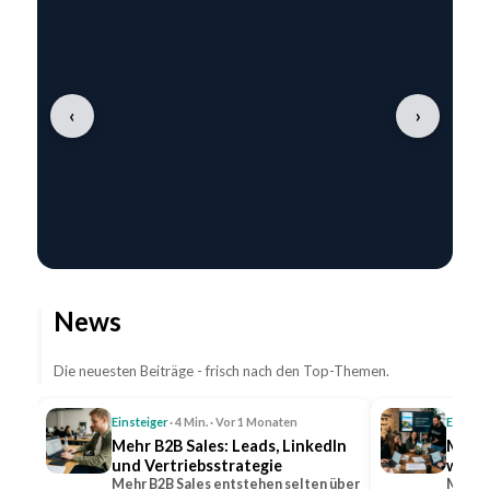
‹
›
News
Die neuesten Beiträge - frisch nach den Top-Themen.
Einsteiger
· 4 Min. · Vor 1 Monaten
Einstei
Mehr B2B Sales: Leads, LinkedIn
Mehr 
und Vertriebsstrategie
wicht
Mehr B2B Sales entstehen selten über
Mehr R