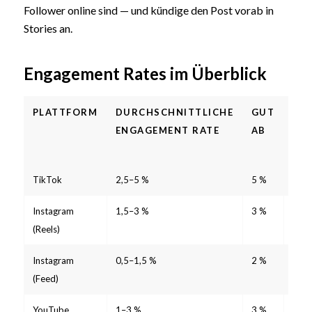
Follower online sind — und kündige den Post vorab in
Stories an.
Engagement Rates im Überblick
PLATTFORM
DURCHSCHNITTLICHE
GUT
SE
ENGAGEMENT RATE
AB
GU
AB
TikTok
2,5–5 %
5 %
10 
Instagram
1,5–3 %
3 %
6 %
(Reels)
Instagram
0,5–1,5 %
2 %
4 %
(Feed)
YouTube
1–3 %
3 %
5 %