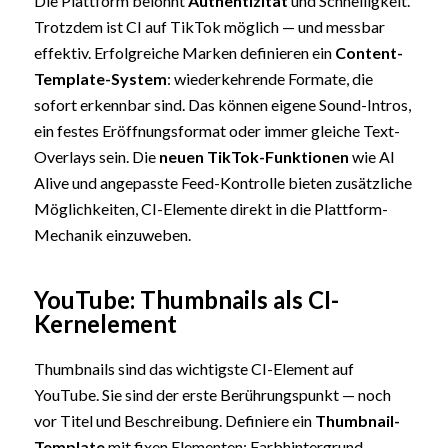
Die Plattform belohnt
Authentizität
und Schnelligkeit.
Trotzdem ist CI auf TikTok möglich — und messbar
effektiv. Erfolgreiche Marken definieren ein
Content-
Template-System
: wiederkehrende Formate, die
sofort erkennbar sind. Das können eigene Sound-Intros,
ein festes Eröffnungsformat oder immer gleiche Text-
Overlays sein. Die
neuen TikTok-Funktionen
wie AI
Alive und angepasste Feed-Kontrolle bieten zusätzliche
Möglichkeiten, CI-Elemente direkt in die Plattform-
Mechanik einzuweben.
YouTube: Thumbnails als CI-
Kernelement
Thumbnails sind das wichtigste CI-Element auf
YouTube. Sie sind der erste Berührungspunkt — noch
vor Titel und Beschreibung. Definiere ein
Thumbnail-
Template
mit fixen Elementen: Farbhintergrund,