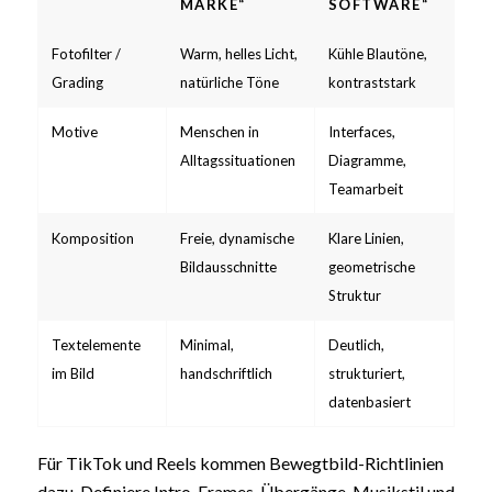
MARKE“
SOFTWARE“
Fotofilter /
Warm, helles Licht,
Kühle Blautöne,
Grading
natürliche Töne
kontraststark
Motive
Menschen in
Interfaces,
Alltagssituationen
Diagramme,
Teamarbeit
Komposition
Freie, dynamische
Klare Linien,
Bildausschnitte
geometrische
Struktur
Textelemente
Minimal,
Deutlich,
im Bild
handschriftlich
strukturiert,
datenbasiert
Für TikTok und Reels kommen Bewegtbild-Richtlinien
dazu. Definiere Intro-Frames, Übergänge, Musikstil und