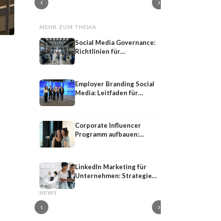
‹
›
MEHR ZUM THEMA
Social Media Governance:
Richtlinien für
Unternehmen
Employer Branding Social
Media: Leitfaden für
Konzerne
Corporate Influencer
Programm aufbauen:
Anleitung für
Unternehmen
LinkedIn Marketing für
Unternehmen: Strategie
Shared
Influencer-PR
2026
Shared Media: Definition, Bedeutung und
Influencer-PR: Earne
NEWS
Strategie im PESO-Modell
Kooperationen mit M
‹
›