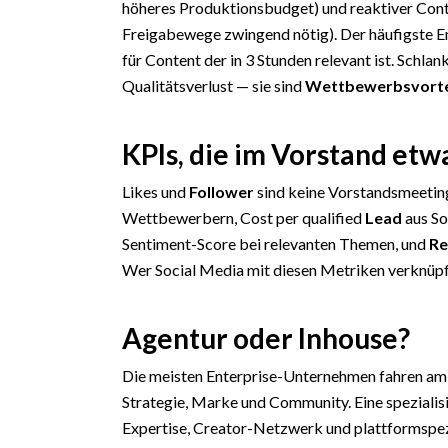
höheres Produktionsbudget) und reaktiver Con
Freigabewege zwingend nötig). Der häufigste E
für Content der in 3 Stunden relevant ist. Schla
Qualitätsverlust — sie sind
Wettbewerbsvorte
KPIs, die im Vorstand etw
Likes und
Follower
sind keine Vorstandsmeeting
Wettbewerbern, Cost per qualified
Lead
aus So
Sentiment-Score bei relevanten Themen, und
Re
Wer Social Media mit diesen Metriken verknüp
Agentur oder Inhouse?
Die meisten Enterprise-Unternehmen fahren am
Strategie, Marke und Community. Eine spezialisi
Expertise, Creator-Netzwerk und plattformspezi