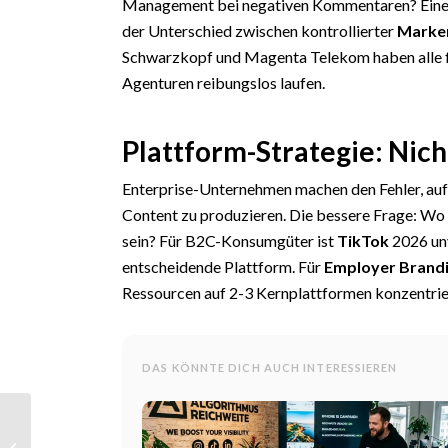
Management bei negativen Kommentaren? Eine S
der Unterschied zwischen kontrollierter
Marke
Schwarzkopf und Magenta Telekom haben alle fu
Agenturen reibungslos laufen.
Plattform-Strategie: Nicht
Enterprise-Unternehmen machen den Fehler, auf 
Content zu produzieren. Die bessere Frage: Wo 
sein? Für B2C-Konsumgüter ist
TikTok
2026 unv
entscheidende Plattform. Für
Employer Brand
Ressourcen auf 2-3 Kernplattformen konzentrier
DAS KÖNNTE DICH AUCH INTERESSIEREN
Creator Economy:
Monetarisierung,