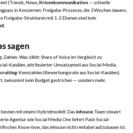
tent (Trends, News,
Krisenkommunikation
— schnelle
ngpass in Konzernen: Freigabe-Prozesse, die 3 Wochen dauern,
nke Freigabe-Strukturen mit 1-2 Ebenen sind kein
il
.
as sagen
-Zahlen. Was zählt: Share of Voice im Vergleich zu
cial-Kanälen, attribuierter Umsatzanteil aus Social Media,
cruiting
-Kennzahlen (Bewerbungsrate aus Social-Kanälen).
ft, bekommt kein Budget gestrichen — sondern mehr.
 besten mit einem Hybridmodell: Das
inhouse
Team steuert
erte Agentur wie Social Media One liefert Paid-Social-
fisches Know-how, das inhouse nicht rentabel aufzubauen ist.