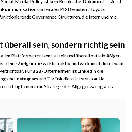
ocial-Media-Policy ist kein Bürokratie-Dokument — sie ist
nkommunikation
und viralen PR-Desastern. Toyota,
nktionierende Governance-Strukturen, die intern und mit
 überall sein, sondern richtig sein
allen Plattformen präsent zu sein und überall mittelmäßigen
ist deine
Zielgruppe
wirklich aktiv, und wo kannst du relevant
erzichtbar. Für
B2B
-Unternehmen ist
LinkedIn
die
ing
sind
Instagram
und
TikTok
die stärksten Kanäle.
en schlägt immer die Strategie des Allgegenwärtigseins.