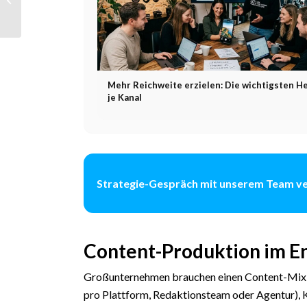
Plattformen und was
Marken jetzt wissen
m...
Mehr Reichweite erzielen: Die wichtigsten H
je Kanal
Strategie-Gespräch mit unserem Team v
Content-Produktion im E
Großunternehmen brauchen einen Content-Mix 
pro Plattform, Redaktionsteam oder Agentur),