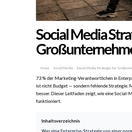
Social Media Stra
Großunternehmen
Home
Social Media
Social Media Strategie für Großun
›
›
73 % der Marketing-Verantwortlichen in Enter
ist nicht Budget — sondern fehlende Strategie. 
besser. Dieser Leitfaden zeigt, wie eine Social
funktioniert.
Inhaltsverzeichnis
Was eine Enterprise-Strategie von einer nor