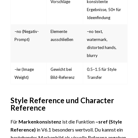
Vorschläge
konsistente
Ergebnisse, 50+ für
Ideenfindung
–no (Negativ-
Elemente
–no text,
Prompt)
ausschließen
watermark,
distorted hands,
blurry
–iw (Image
Gewicht bei
0.5–1.5 für Style
Weight)
Bild-Referenz
Transfer
Style Reference und Character
Reference
Für
Markenkonsistenz
ist die Funktion
–sref (Style
Reference)
in V6.1 besonders wertvoll. Du kannst ein
bestehendes Markenbild als visuelle Referenz angeben