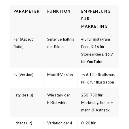
PARAMETER
FUNKTION
EMPFEHLUNG
FÜR
MARKETING
–ar (Aspect
Seitenverhältnis
4:5 für Instagram
Ratio)
des Bildes
Feed, 9:16 für
Stories/Reels, 16:9
für
YouTube
–v (Version)
Modell-Version
–v 6.1 für Realismus,
Niji 6 für Illustration
–stylize (–s)
Wie stark der
250–750 für
KI-Stil wirkt
Marketing; höher =
mehr KI-Ästhetik
–chaos (–c)
Variation der 4
0–20 für