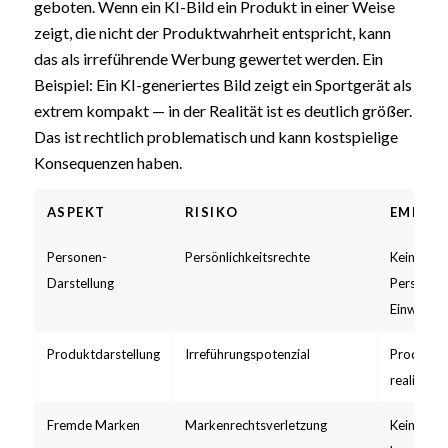
geboten. Wenn ein KI-Bild ein Produkt in einer Weise
zeigt, die nicht der Produktwahrheit entspricht, kann
das als irreführende Werbung gewertet werden. Ein
Beispiel: Ein KI-generiertes Bild zeigt ein Sportgerät als
extrem kompakt — in der Realität ist es deutlich größer.
Das ist rechtlich problematisch und kann kostspielige
Konsequenzen haben.
ASPEKT
RISIKO
EMPFE
Personen-
Persönlichkeitsrechte
Keine real
Darstellung
Person o
Einwilligu
Produktdarstellung
Irreführungspotenzial
Produktei
realistisc
Fremde Marken
Markenrechtsverletzung
Keine erk