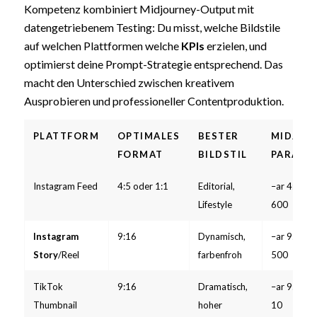
Kompetenz kombiniert Midjourney-Output mit
datengetriebenem Testing: Du misst, welche Bildstile
auf welchen Plattformen welche
KPIs
erzielen, und
optimierst deine Prompt-Strategie entsprechend. Das
macht den Unterschied zwischen kreativem
Ausprobieren und professioneller Contentproduktion.
PLATTFORM
OPTIMALES
BESTER
MIDJOU
FORMAT
BILDSTIL
PARAME
Instagram Feed
4:5 oder 1:1
Editorial,
–ar 4:5 –v 
Lifestyle
600
Instagram
9:16
Dynamisch,
–ar 9:16 –v
Story
/Reel
farbenfroh
500
TikTok
9:16
Dramatisch,
–ar 9:16 –v
Thumbnail
hoher
10