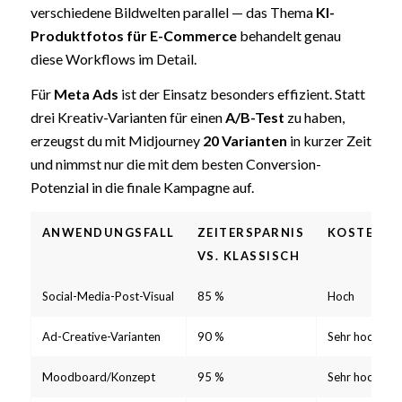
verschiedene Bildwelten parallel — das Thema
KI-
Produktfotos für E-Commerce
behandelt genau
diese Workflows im Detail.
Für
Meta Ads
ist der Einsatz besonders effizient. Statt
drei Kreativ-Varianten für einen
A/B-Test
zu haben,
erzeugst du mit Midjourney
20 Varianten
in kurzer Zeit
und nimmst nur die mit dem besten Conversion-
Potenzial in die finale Kampagne auf.
ANWENDUNGSFALL
ZEITERSPARNIS
KOSTENER
VS. KLASSISCH
Social-Media-Post-Visual
85 %
Hoch
Ad-Creative-Varianten
90 %
Sehr hoch
Moodboard/Konzept
95 %
Sehr hoch