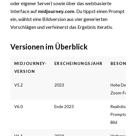
oder eigener Server) sowie über das webbasierte
Interface auf
midjourney.com
. Du tippst einen Prompt
ein, wählst eine Bildversion aus vier generierten
Vorschlägen und verfeinerst das Ergebnis iterativ.
Versionen im Überblick
MIDJOURNEY-
ERSCHEINUNGSJAHR
BESONDER
VERSION
V5.2
2023
Hohe Detailsch
Zoom-Funktio
V6.0
Ende 2023
Realistischere
Prompts, Text
Bild