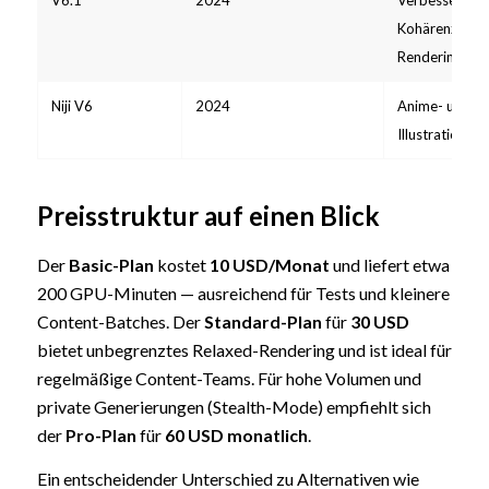
V6.1
2024
Verbesserte
Kohärenz, Kör
Rendering
Niji V6
2024
Anime- und
Illustrationssti
Preisstruktur auf einen Blick
Der
Basic-Plan
kostet
10 USD/Monat
und liefert etwa
200 GPU-Minuten — ausreichend für Tests und kleinere
Content-Batches. Der
Standard-Plan
für
30 USD
bietet unbegrenztes Relaxed-Rendering und ist ideal für
regelmäßige Content-Teams. Für hohe Volumen und
private Generierungen (Stealth-Mode) empfiehlt sich
der
Pro-Plan
für
60 USD monatlich
.
Ein entscheidender Unterschied zu Alternativen wie