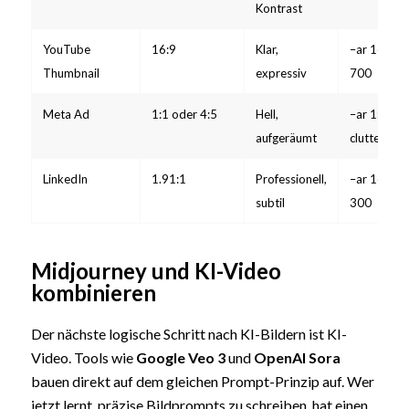
Kontrast
YouTube
16:9
Klar,
–ar 16:9 –v
Thumbnail
expressiv
700
Meta Ad
1:1 oder 4:5
Hell,
–ar 1:1 –v 
aufgeräumt
clutter
LinkedIn
1.91:1
Professionell,
–ar 16:9 –v
subtil
300
Midjourney und KI-Video
kombinieren
Der nächste logische Schritt nach KI-Bildern ist KI-
Video. Tools wie
Google Veo 3
und
OpenAI Sora
bauen direkt auf dem gleichen Prompt-Prinzip auf. Wer
jetzt lernt, präzise Bildprompts zu schreiben, hat einen