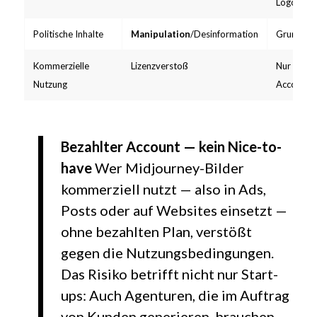
Logos Dri
Politische Inhalte
Manipulation
/Desinformation
Grundsätz
Kommerzielle
Lizenzverstoß
Nur mit b
Nutzung
Account
Bezahlter Account — kein Nice-to-
have
Wer Midjourney-Bilder
kommerziell nutzt — also in Ads,
Posts oder auf Websites einsetzt —
ohne bezahlten Plan, verstößt
gegen die Nutzungsbedingungen.
Das Risiko betrifft nicht nur Start-
ups: Auch Agenturen, die im Auftrag
von Kunden generieren, brauchen