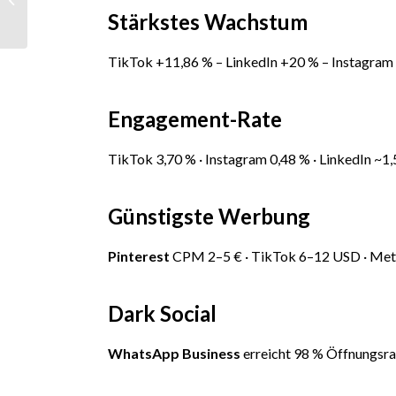
Streaming, OOH und
Stärkstes Wachstum
Social Media als
integrierte...
TikTok +11,86 % – LinkedIn +20 % – Instagram
Engagement-Rate
TikTok 3,70 % · Instagram 0,48 % · LinkedIn ~1
Günstigste Werbung
Pinterest
CPM 2–5 € · TikTok 6–12 USD · Meta
Dark Social
WhatsApp Business
erreicht 98 % Öffnungsra