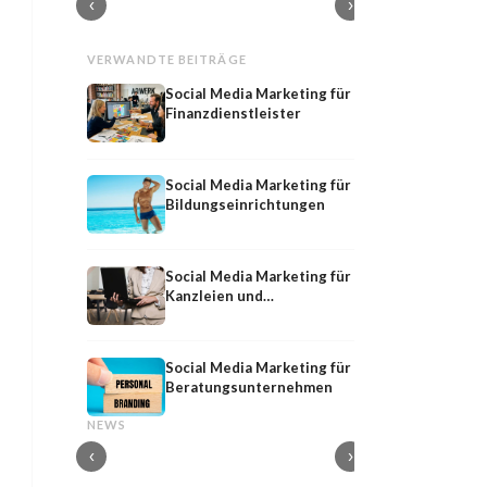
‹
›
VERWANDTE BEITRÄGE
Social Media Marketing für
Finanzdienstleister
Social Media Marketing für
Bildungseinrichtungen
Social Media Marketing für
Kanzleien und
Rechtsanwälte
Social Media Marketing für
Beratungsunternehmen
Shared
PR-Tools
Shared Media: Definition, Bedeutung und
PR-Tools: Software f
NEWS
Strategie im PESO-Modell
und Pressearbeit
‹
›