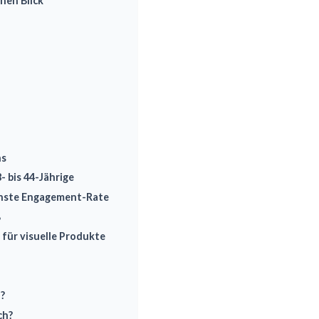
nen Blick
ns
- bis 44-Jährige
chste Engagement-Rate
B
 für visuelle Produkte
?
ch?