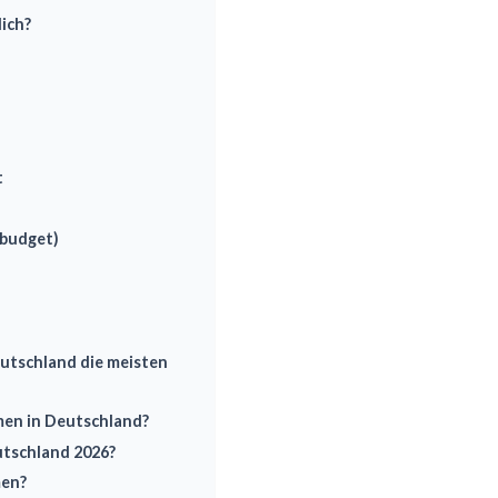
ich?
t
sbudget)
utschland die meisten
men in Deutschland?
tschland 2026?
men?