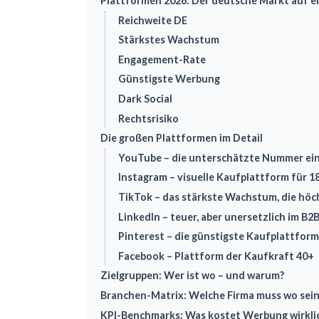
Plattformen 2026: Der deutsche Markt auf ei
Reichweite DE
Stärkstes Wachstum
Engagement-Rate
Günstigste Werbung
Dark Social
Rechtsrisiko
Die großen Plattformen im Detail
YouTube – die unterschätzte Nummer ei
Instagram – visuelle Kaufplattform für 18
TikTok – das stärkste Wachstum, die hö
LinkedIn – teuer, aber unersetzlich im B2
Pinterest – die günstigste Kaufplattform
Facebook – Plattform der Kaufkraft 40+
Zielgruppen: Wer ist wo – und warum?
Branchen-Matrix: Welche Firma muss wo sein
KPI-Benchmarks: Was kostet Werbung wirkli