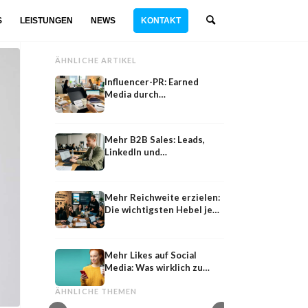
S
LEISTUNGEN
NEWS
KONTAKT
ÄHNLICHE ARTIKEL
Influencer-PR: Earned
Media durch
Kooperationen mit
Meinungsführern
Mehr B2B Sales: Leads,
LinkedIn und
Vertriebsstrategie
Mehr Reichweite erzielen:
Die wichtigsten Hebel je
Kanal
Mehr Likes auf Social
Kontakte
Media: Was wirklich zu
mehr Interaktion führt
Kontakte über sozial
Testbeitrag
generieren: Eine Stra
ÄHNLICHE THEMEN
Testbeitrag SMO SEO Aktualisiert
Informationsanfragen