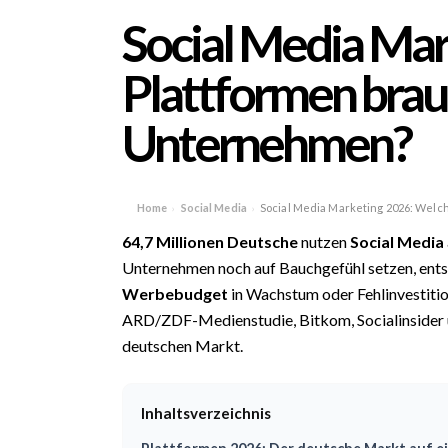
Social Media Ma
Plattformen brau
Unternehmen?
Home
Social Media
Social Media Marketing 2026: Welc
›
›
64,7 Millionen Deutsche
nutzen
Social Media
Unternehmen noch auf Bauchgefühl setzen, entsc
Werbebudget
in Wachstum oder Fehlinvestitio
ARD/ZDF-Medienstudie, Bitkom, Socialinsider un
deutschen Markt.
Inhaltsverzeichnis