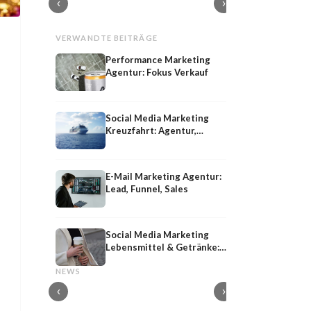
‹
›
VERWANDTE BEITRÄGE
Performance Marketing
Agentur: Fokus Verkauf
Social Media Marketing
Kreuzfahrt: Agentur,
Werbung und Neukunden
für Schiffreisen
E-Mail Marketing Agentur:
Lead, Funnel, Sales
Social Media Marketing
Lebensmittel & Getränke:
Shared
Influencer-PR
Agentur, Community,
Shared Media: Definition, Bedeutung und
Influencer-PR: Earne
NEWS
Werbung
Strategie im PESO-Modell
Kooperationen mit M
‹
›