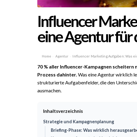
Influencer Mark
eine Agentur für 
Home
Agentur
Influencer Marketing Aufgaben: Was ei
›
›
70 % aller
Influencer
-Kampagnen scheitern n
Prozess dahinter.
Was eine Agentur wirklich le
strukturierte Aufgabenfelder, die den Unters
ausmachen.
Inhaltsverzeichnis
Strategie und Kampagnenplanung
Briefing-Phase: Was wirklich herausgearb