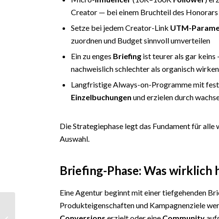
Creator — bei einem Bruchteil des Honorars
Setze bei jedem Creator-Link
UTM-Parame
zuordnen und Budget sinnvoll umverteilen
Ein zu enges
Briefing
ist teurer als gar kein
nachweislich schlechter als organisch wirke
Langfristige Always-on-Programme mit fes
Einzelbuchungen
und erzielen durch wachs
Die Strategiephase legt das Fundament für alle 
Auswahl.
Briefing-Phase: Was wirklich 
Eine Agentur beginnt mit einer tiefgehenden Br
Instagram Reichweite
Produkteigenschaften und Kampagnenziele werd
organisch steigern:
Conversions
erzielt oder eine
Community
aufg