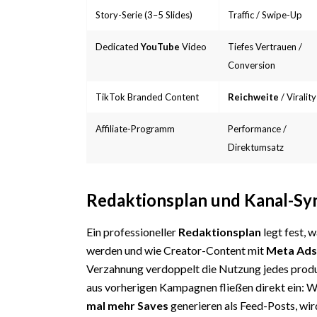
Story-Serie (3–5 Slides)
Traffic / Swipe-Up
Dedicated
YouTube
Video
Tiefes Vertrauen /
Conversion
TikTok Branded Content
Reichweite
/ Virality
Affiliate-Programm
Performance /
Direktumsatz
Redaktionsplan und Kanal-Sy
Ein professioneller
Redaktionsplan
legt fest, 
werden und wie Creator-Content mit
Meta Ads
Verzahnung verdoppelt die Nutzung jedes produ
aus vorherigen Kampagnen fließen direkt ein: 
mal mehr Saves
generieren als Feed-Posts, wird