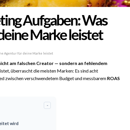
eting Aufgaben: Was
deine Marke leistet
ne Agentur für deine Marke leistet
icht am falschen Creator — sondern an fehlendem
istet, überrascht die meisten Marken: Es sind acht
chied zwischen verschwendetem Budget und messbarem
ROAS
-
eitet wird