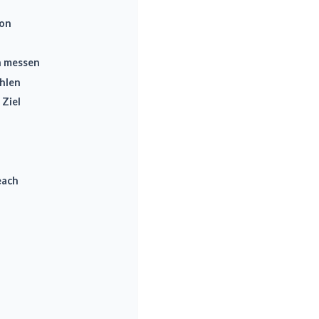
ion
ch messen
ahlen
 Ziel
each