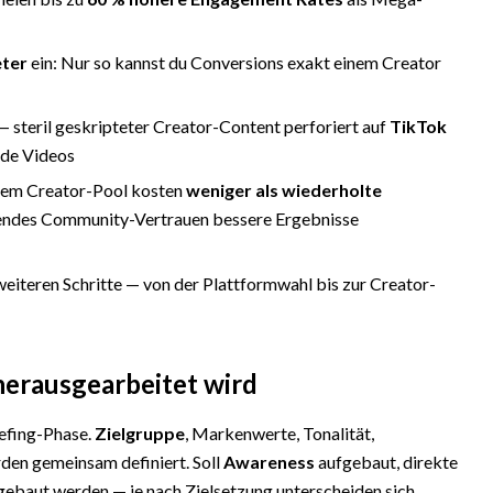
ter
ein: Nur so kannst du Conversions exakt einem Creator
s — steril geskripteter Creator-Content perforiert auf
TikTok
nde Videos
tem Creator-Pool kosten
weniger als wiederholte
endes Community-Vertrauen bessere Ergebnisse
weiteren Schritte — von der Plattformwahl bis zur Creator-
herausgearbeitet wird
iefing-Phase.
Zielgruppe
, Markenwerte, Tonalität,
en gemeinsam definiert. Soll
Awareness
aufgebaut, direkte
ebaut werden — je nach Zielsetzung unterscheiden sich