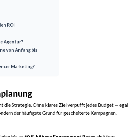
den ROI
ne Agentur?
ne von Anfang bis
encer Marketing?
nplanung
ht die Strategie. Ohne klares Ziel verpufft jedes Budget — egal
 sondern der häufigste Grund für gescheiterte Kampagnen.
zielen bis zu
60 % höhere Engagement Rates
als Mega-