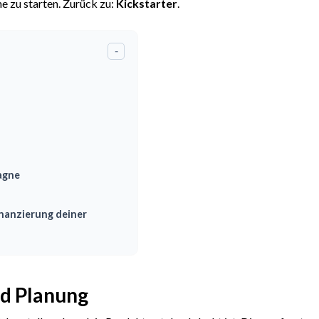
e zu starten. Zurück zu:
Kickstarter
.
-
agne
nanzierung deiner
nd Planung