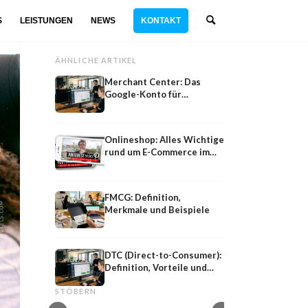
S
LEISTUNGEN
NEWS
KONTAKT
ÄHNLICHE ARTIKEL
Merchant Center: Das
Google-Konto für
Produktdaten im
Onlineshop
Onlineshop: Alles Wichtige
rund um E-Commerce im
Überblick
FMCG: Definition,
Merkmale und Beispiele
DTC (Direct-to-Consumer):
Definition, Vorteile und
Markenbeispiele
Google
Beispiele
Markenbeispiele: Wie Coca-Cola, Red Bull,
Google Ads: Agentur, 
STÖBERN
LEGO & Co. Marketing machen
Suchmaschinen Werb