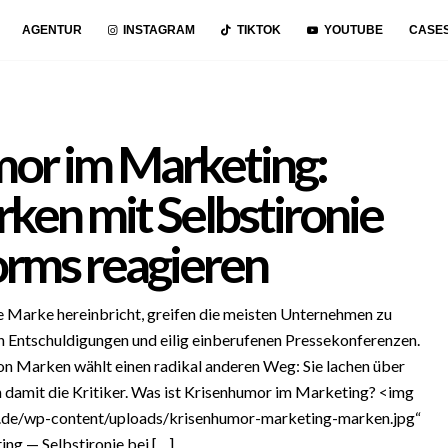
AGENTUR
INSTAGRAM
TIKTOK
YOUTUBE
CASE
or im Marketing:
en mit Selbstironie
orms reagieren
e Marke hereinbricht, greifen die meisten Unternehmen zu
n Entschuldigungen und eilig einberufenen Pressekonferenzen.
n Marken wählt einen radikal anderen Weg: Sie lachen über
n damit die Kritiker. Was ist Krisenhumor im Marketing? <img
e.de/wp-content/uploads/krisenhumor-marketing-marken.jpg“
ng — Selbstironie bei […]