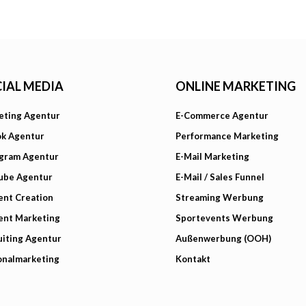
IAL MEDIA
ONLINE MARKETING
eting Agentur
E-Commerce Agentur
ok Agentur
Performance Marketing
agram Agentur
E-Mail Marketing
ube Agentur
E-Mail / Sales Funnel
ent Creation
Streaming Werbung
ent Marketing
Sportevents Werbung
iting Agentur
Außenwerbung (OOH)
onalmarketing
Kontakt