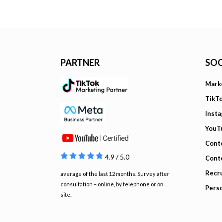
PARTNER
SOC
Mark
TikT
Inst
YouT
Cont
4.9 / 5.0
Cont
Recru
average of the last 12 months. Survey after
consultation – online, by telephone or on
Pers
site.