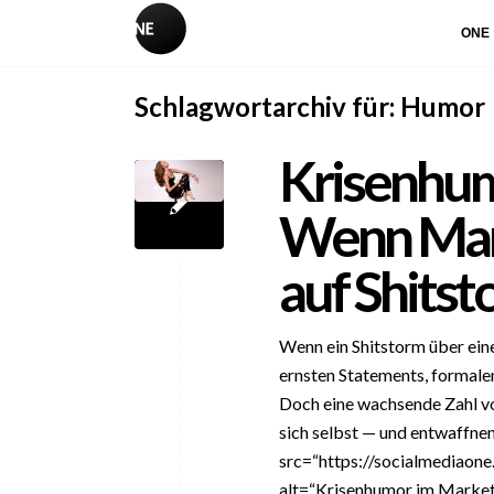
ONE
Schlagwortarchiv für:
Humor
Krisenhum
Wenn Mark
auf Shitst
Wenn ein Shitstorm über ein
ernsten Statements, formale
Doch eine wachsende Zahl vo
sich selbst — und entwaffne
src=“https://socialmediaon
alt=“Krisenhumor im Marketi