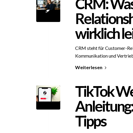
CRM: Was
Relation
wirklich le
CRM steht für Customer-Re
Kommunikation und Vertrieb
Weiterlesen
TikTok We
Anleitung
Tipps