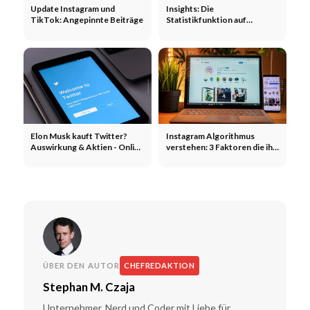
Update Instagram und
Insights: Die
TikTok: Angepinnte Beiträge
Statistikfunktion auf
Instagram
Elon Musk kauft Twitter?
Instagram Algorithmus
Auswirkung & Aktien - Online
verstehen: 3 Faktoren die ihn
Marketing News
beeinflussen - Social Media
News
ÜBER DEN AUTOR
CHEFREDAKTION
Stephan M. Czaja
Unternehmer, Nerd und Coder mit Liebe für