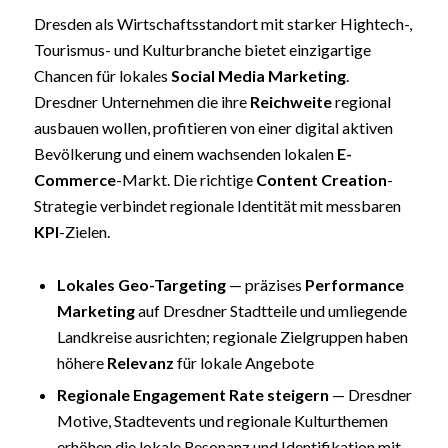
Dresden als Wirtschaftsstandort mit starker Hightech-,
Tourismus- und Kulturbranche bietet einzigartige
Chancen für lokales
Social Media Marketing
.
Dresdner Unternehmen die ihre
Reichweite
regional
ausbauen wollen, profitieren von einer digital aktiven
Bevölkerung und einem wachsenden lokalen
E-
Commerce
-Markt. Die richtige
Content Creation
-
Strategie verbindet regionale Identität mit messbaren
KPI
-Zielen.
Lokales Geo-
Targeting
— präzises
Performance
Marketing
auf Dresdner Stadtteile und umliegende
Landkreise ausrichten; regionale Zielgruppen haben
höhere
Relevanz
für lokale Angebote
Regionale
Engagement Rate
steigern
— Dresdner
Motive, Stadtevents und regionale Kulturthemen
erhöhen die lokale Resonanz und Identifikation mit