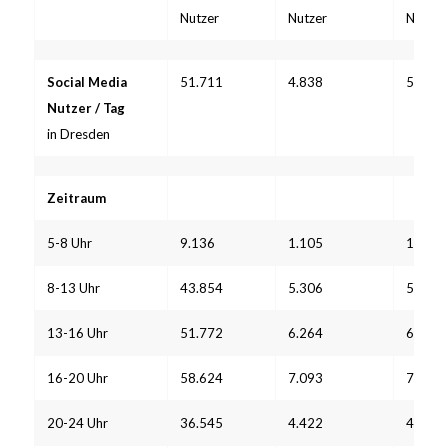
Nutzer
Nutzer
Nutzer
Social Media
51.711
4.838
5.278
Nutzer / Tag
in Dresden
Zeitraum
5-8 Uhr
9.136
1.105
1.206
8-13 Uhr
43.854
5.306
5.789
13-16 Uhr
51.772
6.264
6.834
16-20 Uhr
58.624
7.093
7.738
20-24 Uhr
36.545
4.422
4.824