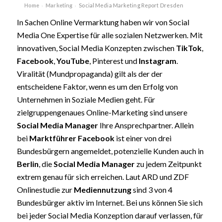
Home
Marketing
Social Media Marketing Report Dresden
›
›
In Sachen Online Vermarktung haben wir von Social
Media One Expertise für alle sozialen Netzwerken. Mit
innovativen, Social Media Konzepten zwischen
TikTok
,
Facebook
,
YouTube
, Pinterest und
Instagram
.
Viralität (Mundpropaganda) gilt als der der
entscheidene Faktor, wenn es um den Erfolg von
Unternehmen in Soziale Medien geht. Für
zielgruppengenaues Online-Marketing sind unsere
Social Media Manager
Ihre Ansprechpartner. Allein
bei
Marktführer
Facebook
ist einer von drei
Bundesbürgern angemeldet, potenzielle Kunden auch in
Berlin
, die
Social Media Manager
zu jedem Zeitpunkt
extrem genau für sich erreichen. Laut ARD und ZDF
Onlinestudie zur
Mediennutzung
sind 3 von 4
Bundesbürger aktiv im Internet. Bei uns können Sie sich
bei jeder Social Media Konzeption darauf verlassen, für