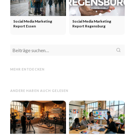
Social Media Marketing
Social Media Marketing
Report Essen
Report Regensburg
Social
Social Media Marketing
Social
Social Media Marketing
Socia
MEHR ENTDECKEN
Report Erfurt
Report Gelsenkirchen
Repo
ANDERE HABEN AUCH GELESEN