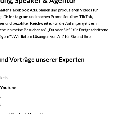
dung, Speaker & Agentur
halten
Facebook Ads
, planen und produzieren Videos für
gs für
Instagram
und machen Promotion über TikTok,
cher und bezahlter
Reichweite
. Für die Anfänger geht es in
 ich meine Besucher an? „Du oder Sie?“, für Fortgeschrittene
gern?“. Wir liefern Lösungen von A-Z für Sie und Ihre
nd Vorträge unserer Experten
ckeln
,
Youtube
e
t