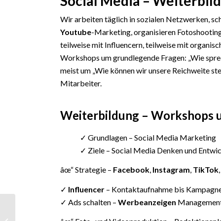
Social Media – Weiterbil
Wir arbeiten täglich in sozialen Netzwerken, sc
Youtube
-Marketing, organisieren Fotoshootin
teilweise mit Influencern, teilweise mit organis
Workshops um grundlegende Fragen: „Wie spreche
meist um „Wie können wir unsere Reichweite stei
Mitarbeiter.
Weiterbildung – Workshops u
✓ Grundlagen – Social Media Marketing
✓ Ziele – Social Media Denken und Entwi
âœ“ Strategie –
Facebook
,
Instagram
,
TikTok
✓
Influencer
– Kontaktaufnahme bis Kampagn
✓ Ads schalten –
Werbeanzeigen
Managemen
Social Media
Marketing &