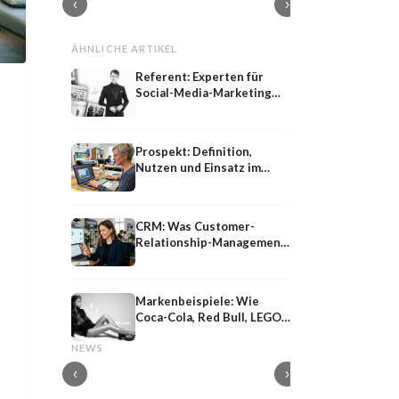
‹
›
ÄHNLICHE ARTIKEL
Referent: Experten für
Social-Media-Marketing
auf Konferenzen
Prospekt: Definition,
Nutzen und Einsatz im
Marketing
CRM: Was Customer-
Relationship-Management
wirklich leistet
Markenbeispiele: Wie
Coca-Cola, Red Bull, LEGO
Shared
Influencer-PR
& Co. Marketing machen
Shared Media: Definition, Bedeutung und
Influencer-PR: Earne
NEWS
Strategie im PESO-Modell
Kooperationen mit M
‹
›