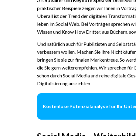
Als
Speaker
und
Keynote Speaker
beantworte
praktischer Beispiele zeigen wir Ihnen in Vorträ
Überall ist der Trend der digitalen Transformati
leben im Social Web. Bei Vorträgen sprechen wir
Wissen und Know How Dritter, aus Büchern, so
Und natürlich auch für Publizisten und Selbststä
verbessern wollen. Machen Sie Ihre Nichtkäuf
bringen Sie sie zur finalen Markentreue. So we
die Sie gern weiterempfehlen. Wir sprechen für
schon durch Social Media und reine digitale Ge
Digitalisierung ausrichten.
Kostenlose Potenzialanalyse für Ihr Un