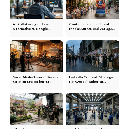
AdRoll-Anzeigen: Eine
Content-Kalender Social
Alternative zu Google
Media: Aufbau und Vorlage
Display-Anzeigen? Anzeigen,
für Teams
Agenturen, größere
Reichweite
Social Media Team aufbauen:
LinkedIn Content-Strategie
Struktur und Rollen für
für B2B: Leitfaden für
Unternehmen
Unternehmen