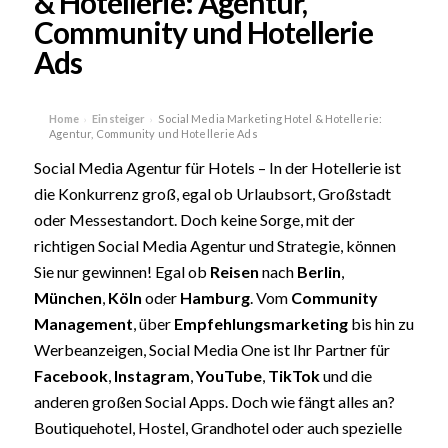
& Hotellerie: Agentur,
Community und Hotellerie
Ads
Home
Einsteiger
Social Media Marketing Hotel & Hotellerie:
›
›
Agentur, Community und Hotellerie Ads
Social Media Agentur für Hotels – In der Hotellerie ist
die Konkurrenz groß, egal ob Urlaubsort, Großstadt
oder Messestandort. Doch keine Sorge, mit der
richtigen Social Media Agentur und Strategie, können
Sie nur gewinnen! Egal ob
Reisen
nach
Berlin
,
München
,
Köln
oder
Hamburg
. Vom
Community
Management
, über
Empfehlungsmarketing
bis hin zu
Werbeanzeigen, Social Media One ist Ihr Partner für
Facebook
,
Instagram
,
YouTube
,
TikTok
und die
anderen großen Social Apps. Doch wie fängt alles an?
Boutiquehotel, Hostel, Grandhotel oder auch spezielle