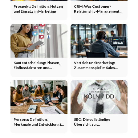
Prospekt: Definition, Nutzen
CRM: Was Customer-
und Einsatz im Marketing
Relationship-Management
wirklich leistet
Kaufentscheidung: Phasen,
Vertrieb und Marketing:
Einflussfaktoren und
Zusammenspiel im Sales
Marketing-Hebel
Funnel
Persona: Definition,
SEO: Die vollständige
Merkmale und Entwicklung im
Übersicht zur
Marketing
Suchmaschinenoptimierung