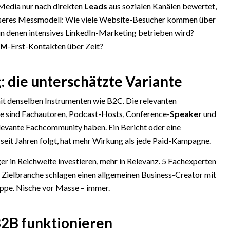
Media nur nach direkten
Leads
aus sozialen Kanälen bewertet,
esseres Messmodell: Wie viele Website-Besucher kommen über
 in denen intensives LinkedIn-Marketing betrieben wird?
RM
-Erst-Kontakten über Zeit?
: die unterschätzte Variante
mit denselben Instrumenten wie B2C. Die relevanten
sie sind Fachautoren, Podcast-Hosts, Conference-
Speaker
und
levante Fachcommunity haben. Ein Bericht oder eine
eit Jahren folgt, hat mehr Wirkung als jede Paid-Kampagne.
er in Reichweite investieren, mehr in Relevanz. 5 Fachexperten
n Zielbranche schlagen einen allgemeinen Business-Creator mit
uppe. Nische vor Masse – immer.
B2B funktionieren