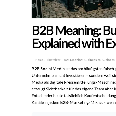
B2B Meaning: Bu
Explained with 
Home
Einsteiger
B2B Meaning: Business-to-Business E
›
›
B2B Social Media
ist das am häufigsten falsch
Unternehmen nicht investieren – sondern weil sie
Media als digitale Pressemitteilungs-Maschine
erzeugt Sichtbarkeit für das eigene Team aber 
Entscheider heute tatsächlich Kaufentscheidung
Kanäle in jedem B2B-Marketing-Mix ist – wenn e