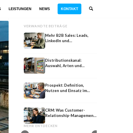
S
LEISTUNGEN
NEWS
KONTAKT
VERWANDTE BEITRÄGE
Mehr B2B Sales: Leads,
LinkedIn und
Vertriebsstrategie
Distributionskanal:
Auswahl, Arten und
Strategie für optimalen
Vertrieb
Prospekt: Definition,
Nutzen und Einsatz im
Marketing
CRM: Was Customer-
Relationship-Management
B2C
B2B
wirklich leistet
B2C SEO: Suchmaschinenoptimierung für
B2B SEO: Suchmaschi
MEHR ENTDECKEN
Endkunden statt Fachpublikum
Entscheider statt E