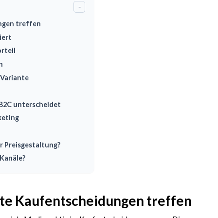
-
ngen treffen
iert
rteil
n
 Variante
 B2C unterscheidet
keting
r Preisgestaltung?
-Kanäle?
te Kaufentscheidungen treffen