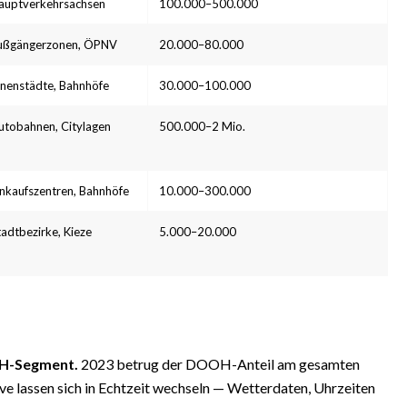
auptverkehrsachsen
100.000–500.000
ußgängerzonen, ÖPNV
20.000–80.000
nnenstädte, Bahnhöfe
30.000–100.000
utobahnen, Citylagen
500.000–2 Mio.
inkaufszentren, Bahnhöfe
10.000–300.000
tadtbezirke, Kieze
5.000–20.000
OH-Segment.
2023 betrug der DOOH-Anteil am gesamten
ve lassen sich in Echtzeit wechseln — Wetterdaten, Uhrzeiten