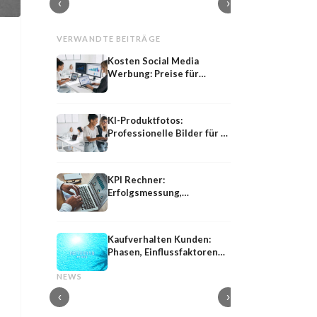
‹
›
VERWANDTE BEITRÄGE
Kosten Social Media
Werbung: Preise für
TikTok, Instagram und
YouTube Ads
KI-Produktfotos:
Professionelle Bilder für E-
Commerce und Social
Media Ads
KPI Rechner:
Erfolgsmessung,
Kennzahlen kostenlos
online berechnen
Kaufverhalten Kunden:
Phasen, Einflussfaktoren
Shared
Influencer-PR
und Marketingstrategie
Shared Media: Definition, Bedeutung und
Influencer-PR: Earne
NEWS
Strategie im PESO-Modell
Kooperationen mit M
‹
›