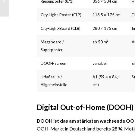
Riesenposter (8/1)
356 × 504 cm
H
München und Bayern
City-Light-Poster (CLP)
118,5 × 175 cm
F
City-Light-Board (CLB)
280 × 175 cm
I
Megaboard /
ab 50 m²
A
Superposter
DOOH-Screen
variabel
E
Litfaßsäule /
A1 (59,4 × 84,1
S
Allgemeinstelle
cm)
Digital Out-of-Home (DOOH)
DOOH ist das am stärksten wachsende O
OOH-Markt in Deutschland bereits
28 %
. Moti