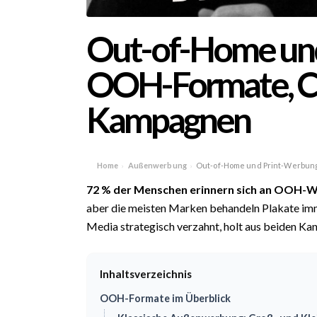
Out-of-Home und
OOH-Formate, CM
Kampagnen
Home
Außenwerbung
Out-of-Home und Print-Werbun
›
›
72 % der Menschen erinnern sich an
OOH
-W
aber die meisten Marken behandeln Plakate imm
Media strategisch verzahnt, holt aus beiden Ka
Inhaltsverzeichnis
OOH-Formate im Überblick