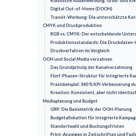
Klassische Außenwerbung: Groß- und Kl
Digital Out-of-Home (DOOH)
Transit-Werbung: Die unterschätzte Kat
CMYK und Druckproduktion
RGB vs. CMYK: Der entscheidende Unter
Produktionsstandards: Die Druckdaten-C
Druckverfahren im Vergleich
OOH und Social Media verzahnen
Das Grundprinzip der Kanalverzahnung
Fünf-Phasen-Struktur für integrierte K
Praxisbeispiel: 340 % KPI-Verbesserung 
Kreation: Konsistent, aber nicht identisc
Mediaplanung und Budget
GRP: Die Basismetrik der OOH-Planung
Budgetallokation für integrierte Kampa
Standortwahl und Buchungsfristen
Print-Anzeigen in Zeitschriften und Fac