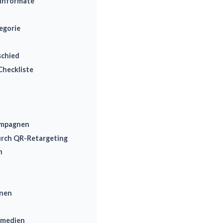
einformate
egorie
schied
heckliste
ampagnen
durch QR-Retargeting
h
gnen
hmedien