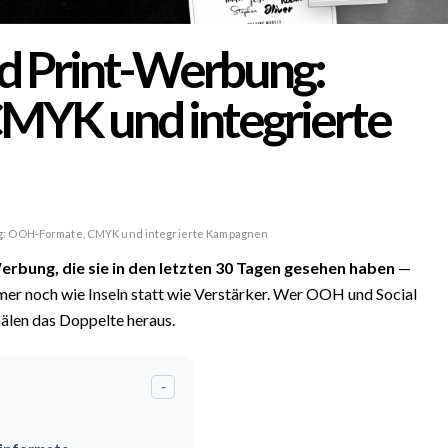
 Print-Werbung:
YK und integrierte
g: OOH-Formate, CMYK und integrierte Kampagnen
erbung, die sie in den letzten 30 Tagen gesehen haben
—
er noch wie Inseln statt wie Verstärker. Wer OOH und Social
nälen das Doppelte heraus.
-