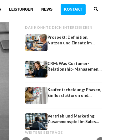
S
LEISTUNGEN
NEWS
KONTAKT
DAS KÖNNTE DICH INTERESSIEREN
Prospekt: Definition,
Nutzen und Einsatz im
Marketing
CRM: Was Customer-
Relationship-Management
wirklich leistet
Kaufentscheidung: Phasen,
Einflussfaktoren und
Marketing-Hebel
Vertrieb und Marketing:
Zusammenspiel im Sales
Persona
SEO
Funnel
Persona: Definition, Merkmale und
SEO: Die vollständige
WEITERE BEITRÄGE
Entwicklung im Marketing
Suchmaschinenoptim