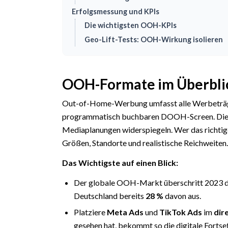
Erfolgsmessung und KPIs
Die wichtigsten OOH-KPIs
Geo-Lift-Tests: OOH-Wirkung isolieren
OOH-Formate im Überbli
Out-of-Home-Werbung umfasst alle Werbeträger
programmatisch buchbaren DOOH-Screen. Die Ba
Mediaplanungen widerspiegeln. Wer das richtige
Größen, Standorte und realistische Reichweiten.
Das Wichtigste auf einen Blick:
Der globale OOH-Markt überschritt 2023 
Deutschland bereits
28 %
davon aus.
Platziere
Meta Ads
und
TikTok Ads
im
dir
gesehen hat, bekommt so die digitale Fortse