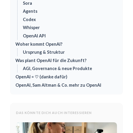
Sora
Agents
Codex
Whisper
OpenAI API
Woher kommt OpenAI?
Ursprung & Struktur
Was plant OpenAI für die Zukunft?
AGI, Governance & neue Produkte
OpenAI = ♡ (danke dafür)
OpenAI, Sam Altman & Co. mehr zu OpenAI
DAS KÖNNTE DICH AUCH INTERESSIEREN