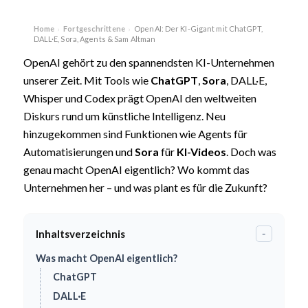
Home
Fortgeschrittene
OpenAI: Der KI-Gigant mit ChatGPT,
›
›
DALL·E, Sora, Agents & Sam Altman
OpenAI gehört zu den spannendsten KI-Unternehmen
unserer Zeit. Mit Tools wie
ChatGPT
,
Sora
, DALL·E,
Whisper und Codex prägt OpenAI den weltweiten
Diskurs rund um künstliche Intelligenz. Neu
hinzugekommen sind Funktionen wie Agents für
Automatisierungen und
Sora
für
KI-Videos
. Doch was
genau macht OpenAI eigentlich? Wo kommt das
Unternehmen her – und was plant es für die Zukunft?
Inhaltsverzeichnis
-
Was macht OpenAI eigentlich?
ChatGPT
DALL·E