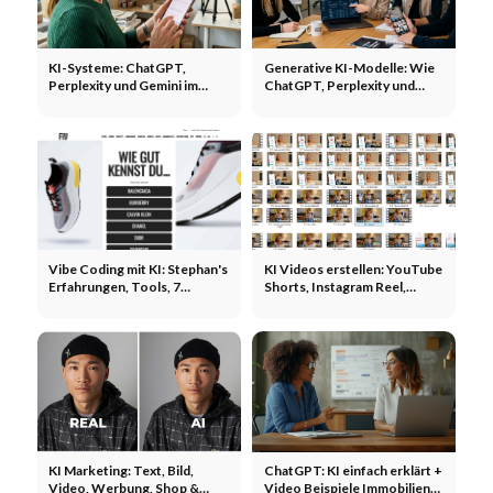
KI-Systeme: ChatGPT,
Generative KI-Modelle: Wie
Perplexity und Gemini im
ChatGPT, Perplexity und
Überblick
Google AI Overviews
Sichtbarkeit verändern
Vibe Coding mit KI: Stephan's
KI Videos erstellen: YouTube
Erfahrungen, Tools, 7
Shorts, Instagram Reel,
Beispiele & Cases - Krass!
TikTok - UGC, Ads, Tools &
Co.
KI Marketing: Text, Bild,
ChatGPT: KI einfach erklärt +
Video, Werbung, Shop &
Video Beispiele Immobilien