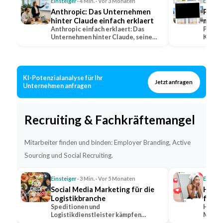
Einsteiger
· 4 Min. · Vor 3 Monaten
Einstei
Anthropic: Das Unternehmen
Perpl
hinter Claude einfach erklaert
mit Q
Anthropic einfach erklaert: Das
erkla
Perple
Unternehmen hinter Claude, seine
KI-Suc
Positionierung im…
warum 
KI-Potenzialanalyse für Ihr
Jetzt anfragen
Unternehmen anfragen
Recruiting & Fachkräftemangel
Mitarbeiter finden und binden: Employer Branding, Active
Sourcing und Social Recruiting.
Einsteiger
· 3 Min. · Vor 5 Monaten
Einstei
Social Media Marketing für die
Hidde
Logistikbranche
für s
Speditionen und
Hidden
Logistikdienstleister kämpfen
Markt,
gleichzeitig um Kunden und um
bekann