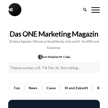
BREAKING
Influencer-
Das ONE Marketing Magazin
PR:
Earned
10 Jahre Agentur-Wissen zu Social Media, Ads und KI - für KMU und
Media
Konzerne.
durch
von Stephan M. Czaja
Kooperationen
mit
Meinungsführern
5
Min.
Top
News
Cases
KI und Zukunft
Recrui
Lesezeit