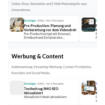
Online-Shop, Newsletter und E-Mail-Marketing für euer
Unternehmen.
Einsteiger
· 4 Min. · Vor 1 Monaten
Einstei
Pre-Production: Planung und
Post-
Vorbereitung vor dem Videodreh
Aufga
Pre-Production legt mit Konzept,
Post-P
Drehbuch und Zeitplan den
Farbko
Grundstein jeder…
dem V
Werbung & Content
Außenwerbung, Streaming-Werbung, Content-Produktion,
Kurzvideo und Social Media.
Einsteiger
· 2 Min. · Vor 1 Monaten
Profi
· 1
Testbeitrag SMO SEO
Lead-
Aktualisiert
Medie
Aktualisiert Inhalt aktualisiert
Steig
Die Ge
sozial
Anfr
Option