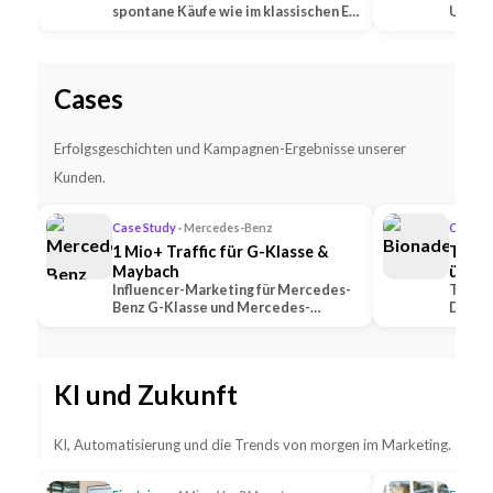
spontane Käufe wie im klassischen E-
Untern
Commerce —…
Social
Cases
Erfolgsgeschichten und Kampagnen-Ergebnisse unserer
Kunden.
Case Study
· Mercedes-Benz
Case S
1 Mio+ Traffic für G-Klasse &
TikTo
Maybach
übert
Influencer-Marketing für Mercedes-
TikTok
Benz G-Klasse und Mercedes-
Deutsc
Maybach — 2 Premium-Creator
alle K
generierten 1 Mio+ …
mit U
KI und Zukunft
KI, Automatisierung und die Trends von morgen im Marketing.