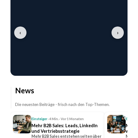
‹
›
News
Die neuesten Beiträge - frisch nach den Top-Themen.
Einsteiger
· 4 Min. · Vor 1 Monaten
Einstei
Mehr B2B Sales: Leads, LinkedIn
Mehr 
und Vertriebsstrategie
wicht
Mehr B2B Sales entstehen selten über
Mehr R