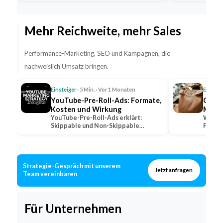
Fahrpersonal…
Mehr Reichweite, mehr Sales
Performance-Marketing, SEO und Kampagnen, die
nachweislich Umsatz bringen.
Einsteiger
· 5 Min. · Vor 1 Monaten
Einstei
YouTube-Pre-Roll-Ads: Formate,
QSR: 
Kosten und Wirkung
Marke
YouTube-Pre-Roll-Ads erklärt:
Was QS
Skippable und Non-Skippable
Fast-F
Formate, Abrechnungsmodelle und…
wie lo
Strategie-Gespräch mit unserem
Jetzt anfragen
Team vereinbaren
Für Unternehmen