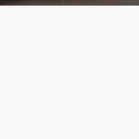
Performance
Marketing
meets
Creatives!
Wir sind eine der führenden digitalen
Marketingagenturen, mit vielen
Cases
,
die zeigen, messbarer Erfolg ist
möglich.
Marketing ⚡ Agentur