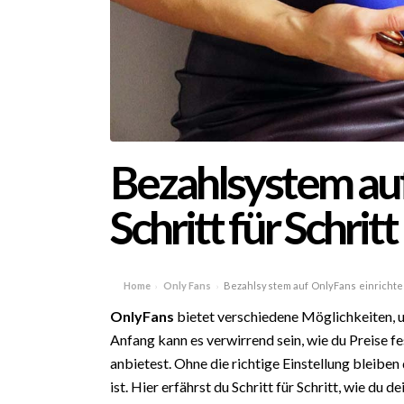
Bezahlsystem auf
Schritt für Schritt
Home
Only Fans
Bezahlsystem auf OnlyFans einrichten 
›
›
OnlyFans
bietet verschiedene Möglichkeiten, u
Anfang kann es verwirrend sein, wie du Preise 
anbietest. Ohne die richtige Einstellung bleiben
ist. Hier erfährst du Schritt für Schritt, wie du 