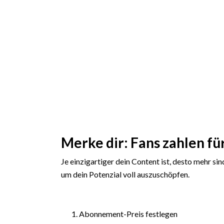
Merke dir: Fans zahlen für
Je einzigartiger dein Content ist, desto mehr si
um dein Potenzial voll auszuschöpfen.
Abonnement-Preis festlegen