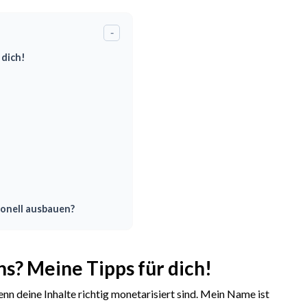
-
 dich!
ionell ausbauen?
s? Meine Tipps für dich!
nn deine Inhalte richtig monetarisiert sind. Mein Name ist