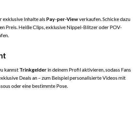
r exklusive Inhalte als
Pay-per-View
verkaufen. Schicke dazu
nen Preis. Heiße Clips, exklusive Nippel-Blitzer oder POV-
ufen.
nt
 Du kannst
Trinkgelder
in deinem Profil aktivieren, sodass Fans
 exklusive Deals an – zum Beispiel personalisierte Videos mit
ous oder eine bestimmte Pose.