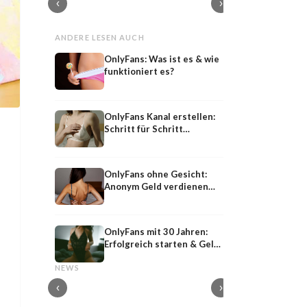
‹
›
ANDERE LESEN AUCH
OnlyFans: Was ist es & wie
funktioniert es?
OnlyFans Kanal erstellen:
Schritt für Schritt
Anleitung
OnlyFans ohne Gesicht:
Anonym Geld verdienen
auf OnlyFans
OnlyFans mit 30 Jahren:
Erfolgreich starten & Geld
Shared
Influencer-PR
verdienen
Shared Media: Definition, Bedeutung und
Influencer-PR: Earne
NEWS
Strategie im PESO-Modell
Kooperationen mit M
‹
›