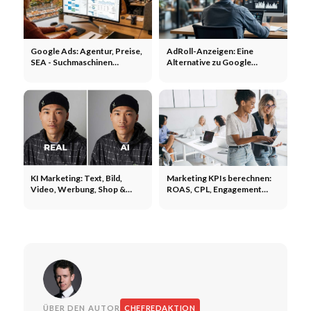
Google Ads: Agentur, Preise,
AdRoll-Anzeigen: Eine
SEA - Suchmaschinen
Alternative zu Google
Werbung schalten
Display-Anzeigen? Anzeigen,
Agenturen, größere
Reichweite
KI Marketing: Text, Bild,
Marketing KPIs berechnen:
Video, Werbung, Shop &
ROAS, CPL, Engagement
Social Media - was geht?
Rate und ROI richtig messen
ÜBER DEN AUTOR
CHEFREDAKTION