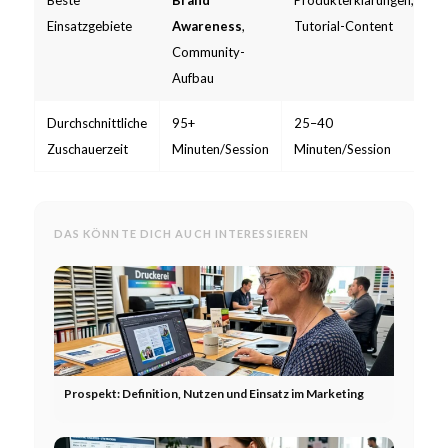
Beste
Brand
Produkterklärungen,
Einsatzgebiete
Awareness
,
Tutorial-Content
Community-
Aufbau
Durchschnittliche
95+
25–40
Zuschauerzeit
Minuten/Session
Minuten/Session
DAS KÖNNTE DICH AUCH INTERESSIEREN
Prospekt: Definition, Nutzen und Einsatz im Marketing