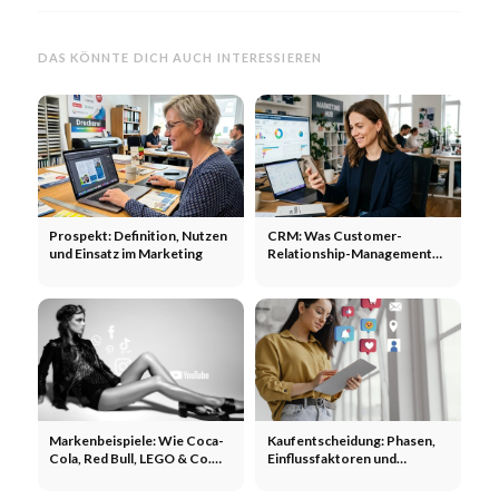
DAS KÖNNTE DICH AUCH INTERESSIEREN
Prospekt: Definition, Nutzen
CRM: Was Customer-
und Einsatz im Marketing
Relationship-Management
wirklich leistet
Markenbeispiele: Wie Coca-
Kaufentscheidung: Phasen,
Cola, Red Bull, LEGO & Co.
Einflussfaktoren und
Marketing machen
Marketing-Hebel